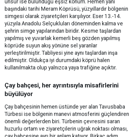
unsur ise bulunduğu eşsiz konum. Hemen yanı
başındaki tarihi Meram Köprüsü, yüzyıllardır bölgenin
simgesi olarak ziyaretçileri karşılıyor. Eser 13.-14.
yüzyıla Anadolu Selçukluları döneminden kalma ve
şehrin simge yapılarından biridir. Kesme taşlardan
yapılmış ve yuvarlak kemerli beş gözden yapılmış
köprüde suyun akış yönüne sel yaranlar
yerleştirilmiştir. Tabliyesi yine aynı taşlardan inşa
edilmiştir. Oldukça iyi durumdaki köprü halen
kullanılmakta olup yalnızca yaya trafiğine açıktır.
Çay bahçesi, her ayrıntısıyla misafirlerini
büyülüyor
Çay bahçesinin hemen üstünde yer alan Tavusbaba
Türbesi ise bölgenin manevi atmosferini güçlendiren
önemli değerlerden biri. Türbenin çevresini saran
huzurlu ortam ve ziyaretçilerin uğrak noktası olması,
çay bahçesine ayrı bir anlam katıyor. Birkaç adım