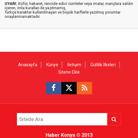
UYARI:
Küfür, hakaret, rencide edici cümleler veya imalar, inançlara saldırı
içeren, imla kuralları ile yazılmamış,
Türkçe karakter kullanılmayan ve büyük harflerle yazılmış yorumlar
onaylanmamaktadır.
Anasayfa
Künye
İletişim
Gizlilik İlkeleri
Sitene Ekle
Haber Konya
© 2013