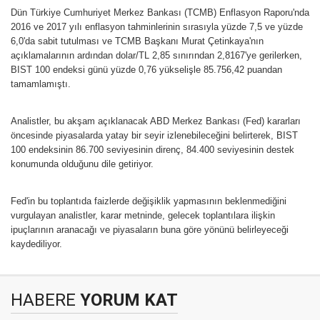
Dün Türkiye Cumhuriyet Merkez Bankası (TCMB) Enflasyon Raporu'nda
2016 ve 2017 yılı enflasyon tahminlerinin sırasıyla yüzde 7,5 ve yüzde
6,0'da sabit tutulması ve TCMB Başkanı Murat Çetinkaya'nın
açıklamalarının ardından dolar/TL 2,85 sınırından 2,8167'ye gerilerken,
BIST 100 endeksi günü yüzde 0,76 yükselişle 85.756,42 puandan
tamamlamıştı.
Analistler, bu akşam açıklanacak ABD Merkez Bankası (Fed) kararları
öncesinde piyasalarda yatay bir seyir izlenebileceğini belirterek, BIST
100 endeksinin 86.700 seviyesinin direnç, 84.400 seviyesinin destek
konumunda olduğunu dile getiriyor.
Fed'in bu toplantıda faizlerde değişiklik yapmasının beklenmediğini
vurgulayan analistler, karar metninde, gelecek toplantılara ilişkin
ipuçlarının aranacağı ve piyasaların buna göre yönünü belirleyeceği
kaydediliyor.
HABERE
YORUM KAT