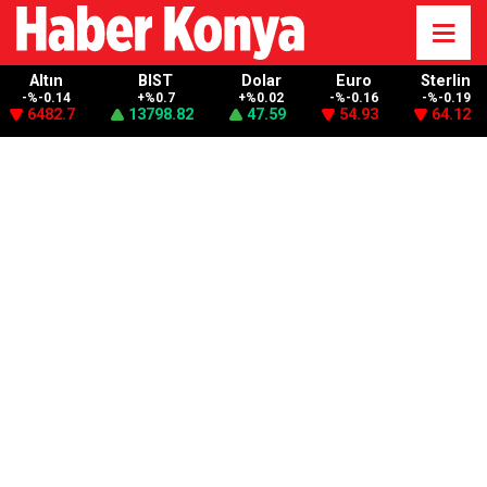
Altın
BIST
Dolar
Euro
Sterlin
-%-0.14
+%0.7
+%0.02
-%-0.16
-%-0.19
6482.7
13798.82
47.59
54.93
64.12