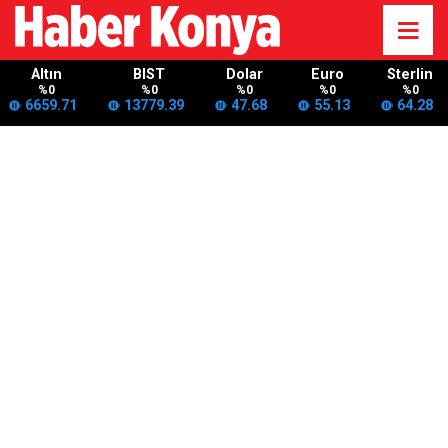
Altın
BIST
Dolar
Euro
Sterlin
%0
%0
%0
%0
%0
6659.71
13779.39
47.68
55.13
64.28