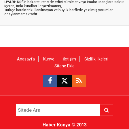
UYARI:
Küfür, hakaret, rencide edici cümleler veya imalar, inançlara saldırı
içeren, imla kuralları ile yazılmamış,
Türkçe karakter kullanılmayan ve büyük harflerle yazılmış yorumlar
onaylanmamaktadır.
Anasayfa
Künye
İletişim
Gizlilik İlkeleri
Sitene Ekle
Haber Konya
© 2013