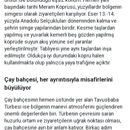
unsur ise bulunduğu eşsiz konum. Hemen yanı
başındaki tarihi Meram Köprüsü, yüzyıllardır bölgenin
simgesi olarak ziyaretçileri karşılıyor. Eser 13.-14.
yüzyıla Anadolu Selçukluları döneminden kalma ve
şehrin simge yapılarından biridir. Kesme taşlardan
yapılmış ve yuvarlak kemerli beş gözden yapılmış
köprüde suyun akış yönüne sel yaranlar
yerleştirilmiştir. Tabliyesi yine aynı taşlardan inşa
edilmiştir. Oldukça iyi durumdaki köprü halen
kullanılmakta olup yalnızca yaya trafiğine açıktır.
Çay bahçesi, her ayrıntısıyla misafirlerini
büyülüyor
Çay bahçesinin hemen üstünde yer alan Tavusbaba
Türbesi ise bölgenin manevi atmosferini güçlendiren
önemli değerlerden biri. Türbenin çevresini saran
huzurlu ortam ve ziyaretçilerin uğrak noktası olması,
çay bahçesine ayrı bir anlam katıyor. Birkaç adım