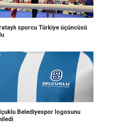
rataylı sporcu Türkiye üçüncüsü
du
lçuklu Belediyespor logosunu
niledi