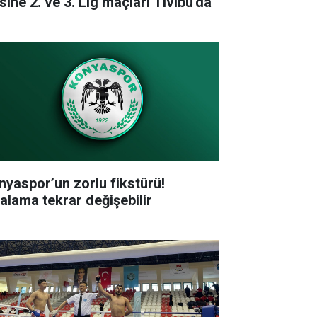
sine 2. ve 3. Lig maçları Tivibu'da
nyaspor’un zorlu fikstürü!
ralama tekrar değişebilir