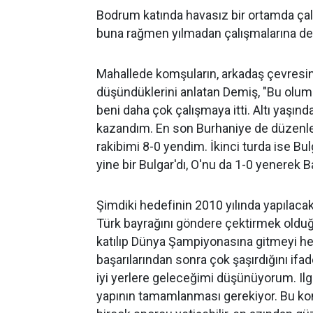
Bodrum katında havasız bir ortamda ça
buna rağmen yılmadan çalışmalarına de
Mahallede komşuların, arkadaş çevresini
düşündüklerini anlatan Demiş, "Bu olu
beni daha çok çalışmaya itti. Altı yaşınd
kazandım. En son Burhaniye de düzenle
rakibimi 8-0 yendim. İkinci turda ise Bu
yine bir Bulgar'dı, O'nu da 1-0 yenerek
Şimdiki hedefinin 2010 yılında yapılaca
Türk bayrağını göndere çektirmek old
katılıp Dünya Şampiyonasına gitmeyi h
başarılarından sonra çok şaşırdığını if
iyi yerlere geleceğimi düşünüyorum. Ilgı
yapının tamamlanması gerekiyor. Bu konu