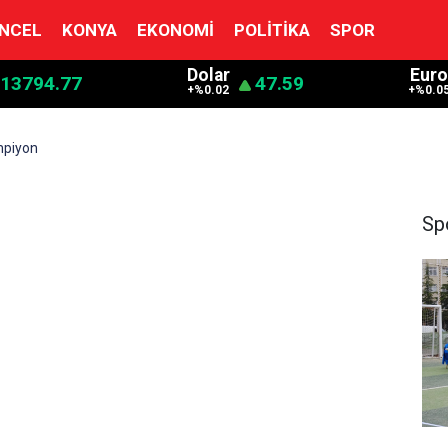
NCEL
KONYA
EKONOMI
POLITIKA
SPOR
Dolar
Eur
13794.77
47.59
+%0.02
+%0.0
mpiyon
Sp