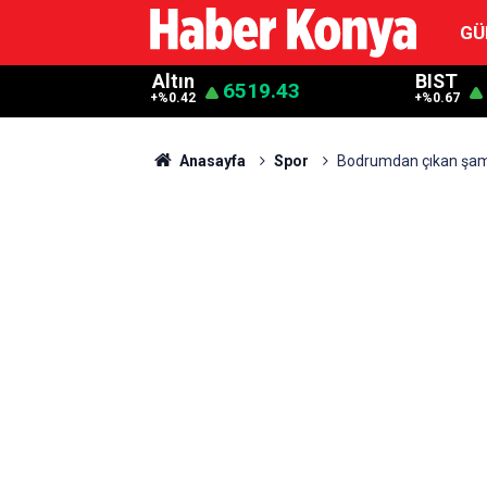
GÜ
Altın
BIST
6519.43
+%0.42
+%0.67
Anasayfa
Spor
Bodrumdan çıkan şa