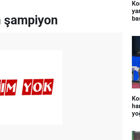
Kon
ya
 şampiyon
ba
Ko
ha
yo