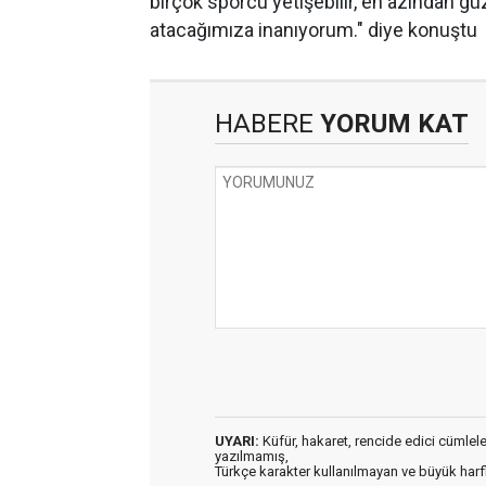
birçok sporcu yetişebilir, en azından g
atacağımıza inanıyorum." diye konuştu
HABERE
YORUM KAT
UYARI:
Küfür, hakaret, rencide edici cümleler 
yazılmamış,
Türkçe karakter kullanılmayan ve büyük har