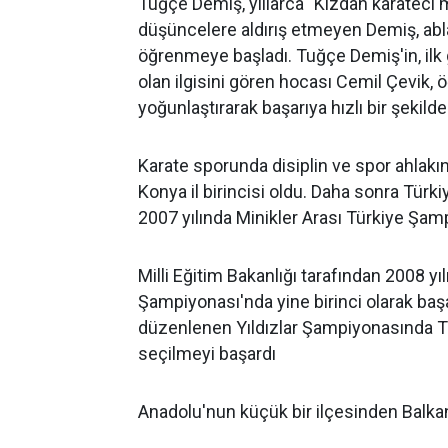
Tuğçe Demiş, yıllarca "Kızdan karateci
düşüncelere aldırış etmeyen Demiş, abla
öğrenmeye başladı. Tuğçe Demiş'in, ilk 
olan ilgisini gören hocası Cemil Çevik, 
yoğunlaştırarak başarıya hızlı bir şekil
Karate sporunda disiplin ve spor ahlak
Konya il birincisi oldu. Daha sonra Tü
2007 yılında Minikler Arası Türkiye Şamp
Milli Eğitim Bakanlığı tarafından 2008 y
Şampiyonası'nda yine birinci olarak başarı
düzenlenen Yıldızlar Şampiyonasında Tür
seçilmeyi başardı
Anadolu'nun küçük bir ilçesinden Balka