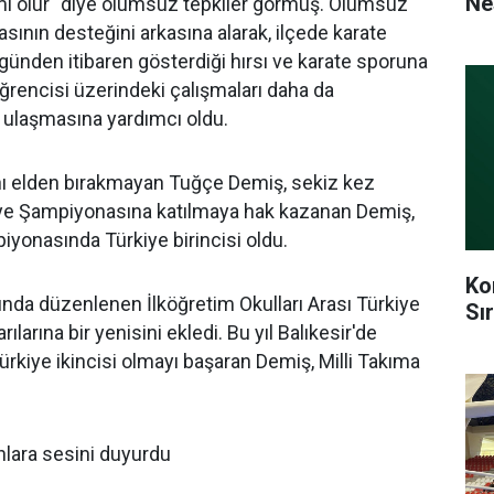
Ne
 mi olur" diye olumsuz tepkiler görmüş. Olumsuz
sının desteğini arkasına alarak, ilçede karate
günden itibaren gösterdiği hırsı ve karate sporuna
öğrencisi üzerindeki çalışmaları daha da
de ulaşmasına yardımcı oldu.
ını elden bırakmayan Tuğçe Demiş, sekiz kez
rkiye Şampiyonasına katılmaya hak kazanan Demiş,
iyonasında Türkiye birincisi oldu.
Ko
ılında düzenlenen İlköğretim Okulları Arası Türkiye
Sı
larına bir yenisini ekledi. Bu yıl Balıkesir'de
kiye ikincisi olmayı başaran Demiş, Milli Takıma
nlara sesini duyurdu