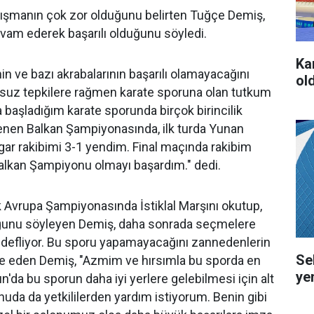
lışmanın çok zor olduğunu belirten Tuğçe Demiş,
vam ederek başarılı olduğunu söyledi.
Ka
n ve bazı akrabalarının başarılı olamayacağını
ol
msuz tepkilere rağmen karate sporuna olan tutkum
a başladığım karate sporunda birçok birincilik
nen Balkan Şampiyonasında, ilk turda Yunan
lgar rakibimi 3-1 yendim. Final maçında rakibim
 Balkan Şampiyonu olmayı başardım." dedi.
k Avrupa Şampiyonasında İstiklal Marşını okutup,
uğunu söyleyen Demiş, daha sonrada seçmelere
edefliyor. Bu sporu yapamayacağını zannedenlerin
Se
ade eden Demiş, "Azmim ve hırsımla bu sporda en
ye
n'da bu sporun daha iyi yerlere gelebilmesi için alt
da da yetkililerden yardım istiyorum. Benin gibi