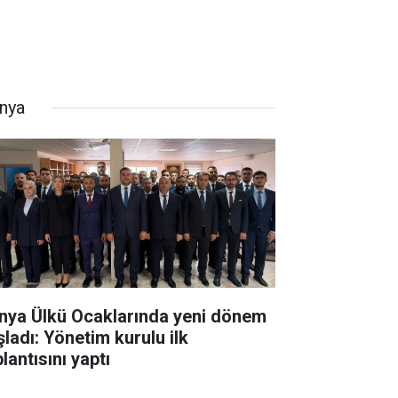
nya
nya Ülkü Ocaklarında yeni dönem
şladı: Yönetim kurulu ilk
lantısını yaptı