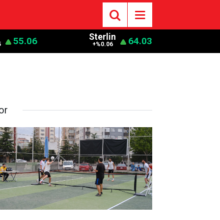
o
Sterlin
55.06
64.03
5
+%0.06
or