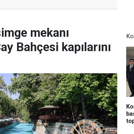
simge mekanı
Ko
Çay Bahçesi kapılarını
Ko
ba
top