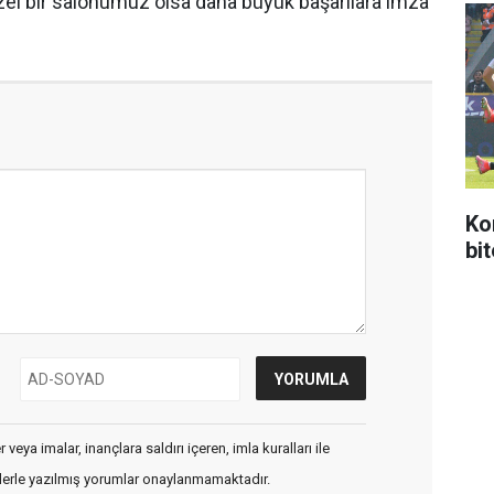
üzel bir salonumuz olsa daha büyük başarılara imza
Ko
bi
veya imalar, inançlara saldırı içeren, imla kuralları ile
flerle yazılmış yorumlar onaylanmamaktadır.