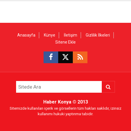
Anasayfa
Künye
İletişim
Gizlilik İlkeleri
Sitene Ekle
Haber Konya
© 2013
Sitemizde kullanılan içerik ve görsellerin tüm hakları saklıdır, izinsiz
kullanımı hukuki yaptırıma tabidir.