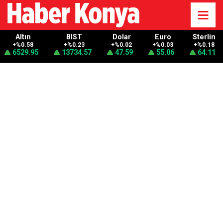
Altın
BIST
Dolar
Euro
Sterlin
+%0.58
+%0.23
+%0.02
+%0.03
+%0.18
6529.95
13734.57
47.59
55.06
64.11