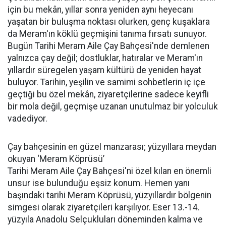
için bu mekân, yıllar sonra yeniden aynı heyecanı
yaşatan bir buluşma noktası olurken, genç kuşaklara
da Meram'ın köklü geçmişini tanıma fırsatı sunuyor.
Bugün Tarihi Meram Aile Çay Bahçesi'nde demlenen
yalnızca çay değil; dostluklar, hatıralar ve Meram'ın
yıllardır süregelen yaşam kültürü de yeniden hayat
buluyor. Tarihin, yeşilin ve samimi sohbetlerin iç içe
geçtiği bu özel mekân, ziyaretçilerine sadece keyifli
bir mola değil, geçmişe uzanan unutulmaz bir yolculuk
vadediyor.
Çay bahçesinin en güzel manzarası; yüzyıllara meydan
okuyan ‘Meram Köprüsü’
Tarihi Meram Aile Çay Bahçesi'ni özel kılan en önemli
unsur ise bulunduğu eşsiz konum. Hemen yanı
başındaki tarihi Meram Köprüsü, yüzyıllardır bölgenin
simgesi olarak ziyaretçileri karşılıyor. Eser 13.-14.
yüzyıla Anadolu Selçukluları döneminden kalma ve