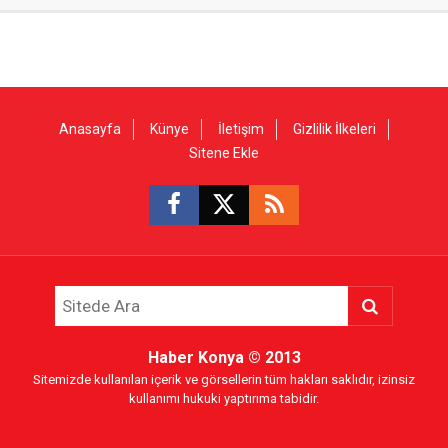
Anasayfa
Künye
İletişim
Gizlilik İlkeleri
Sitene Ekle
Haber Konya
© 2013
Sitemizde kullanılan içerik ve görsellerin tüm hakları saklıdır, izinsiz
kullanımı hukuki yaptırıma tabidir.