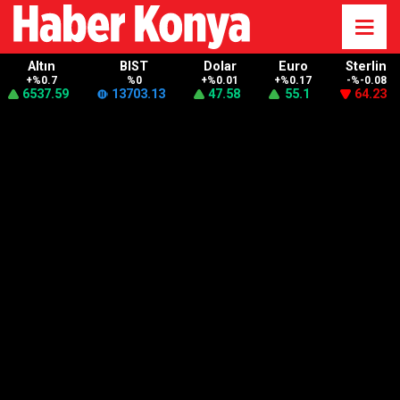
Altın
BIST
Dolar
Euro
Sterlin
+%0.7
%0
+%0.01
+%0.17
-%-0.08
6537.59
13703.13
47.58
55.1
64.23