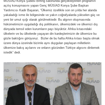
MÜSİAD Konya Şubesi Brifing salonunda gerçekleştirilen programın
açılış konuşmasını yapan Genç MÜSİAD Konya Şube Başkan
Yardımcısı Kadir Başaran, “Ülkemiz özellikle son on yılda her alanda
yakaladığı ivme ile bölgesinde ve yakın coğrafyalarda yükselen güç ve
yeni bir umut ışığı olarak görülmektedir. Bu algının oluşmasında
hükümetimizin uyguladığı dış politikanın, ülkemizdeki ve ülkemizi dış
dünyada temsil eden kurumların payı büyüktür. Afrika kıtasındaki
ülkelerin ve bu ülkelerde yaşayan din kardeşlerimizin de ülkemize bu
gözle baktığını görüyoruz. Bizler de bu hafta Afrika kıtası başta olmak
üzere dünya üzerinde bizimle aynı duyguları paylaşan milletlerin
ülkemize bakış açılarını ve onların gözünden Türkiye algısını dinlemek
istedik” dedi.