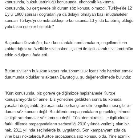
konusunda, hukuk üstünlüğü konusunda, ekonomik kalkınma
konusunda, bu çerçevede bir durum söz konusu olmazdı. Türkiye'de 12
Eylül 1980 sonrası doğrudan ya da dolaylı olmayan bazı müdahaleler
sonrası Türkiye'yi demokratikleşme konusunda 13 yılda katetmiş olduğu
yolu takip edenler bilmekte"
Başbakan Davutoğlu, bazı konulardaki sınırlamaların, engellemelerin
kaldırıldığını ve özellikle sivil asker ilişkileri ile ilgili olarak sivil kontrolün
etkin olduğunu ifade etti.
Bütün sivillerin hukukun karşısında sorumluluk içerisinde hareket etmek
durumunda olduklarını aktaran Davutoğlu, şu değerlendirmede bulundu:
"Kürt konusunda, biz göreve geldiğimizde hapishanede Kürtçe
konuşamıyordu bir anne. Biz yönetime geldikten sonra bu konuda
yasaları değiştirdik. Şu aşamada herhangi bir dilin engellenmesi gibi bir
durum söz konusu değil. Bu dillerde propagandaların gerçekleştirilmesi
ile ilgili sınırlamalar söz konusu değil. Türk demokrasisi ile ilgili olarak
farklı dillerde propagandaların serbestliği 2010 yılında verilmiş olan bir
hak. 2011 yılında seçimlerde bu uygulandı. Son kampanyamızda da
yine bazı noktalarda Kürtçe propaganda söz konusu oldu. Yine azınlık