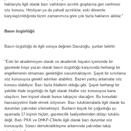
haklarıyla ilgili olarak bazı varlıkların azınlık gruplarına geri verilmesi
söz konusu. Hristiyan ya da yahudi azınlıklar, eski dönemle
karşılaştırıldığında bizim zamanımıza göre çok fazla haklarını aldılar."
Basın özgürlüğü
Basın özgürlüğü ile ilgili soruya değinen Davutoğlu, şunları belirtti:
"Eski bir akademisyen olarak ve akademik hayatın içerisinde bir
gazetede köşe yazarı olarak basın özgürlüğü karşısında herhangi bir
engellemenin olmaması gerektiğini savunmaktayım. Şayet bir sınırlama
söz konusuysa gerekli adımları atabiliriz. Bazen yanlış anlamalar söz
konusu olabiliyor. Bazı fazla ihlallerin olduğu gibi. Şayet herhangi bir
şekilde ifade özgürlüğü ile ilgili olarak ihlaller söz konusuysa bana
ulaşılsın, ben kişisel olarak bunun takipçisi olacağım. Bu konudaki
hassasiyetimi ifade etmek istiyorum. Bazı tutuklamalarla ilgili olarak bu
durumları yakından izlemekteyiz. Bunların büyük bir çoğunluğu şu
aşamada 17 kişinin hiçbiri, gazetecilik faaliyetlerinden dolayı tutuklu
değil. Bazı PKK ve DHKP-C'lilerle ilgili olarak bazı durumlar söz
konusuydu. Süreci demokratikleşme anlamında yakından takip