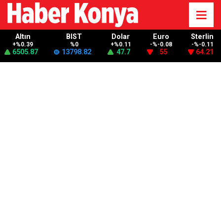
Altın
BIST
Dolar
Euro
Sterlin
+%0.39
%0
+%0.11
-%-0.08
-%-0.11
6505.87
13798.82
47.7
55
64.21