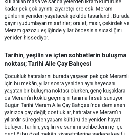
kullanılan masa ve sandalyelerden ikram kültürüne
kadar pek çok ayrıntı, ziyaretçilere eski Meram
günlerini yeniden yaşatacak şekilde tasarlandı. Burada
çayını yudumlayan misafirler; oralet, mısır, çekirdek ve
Meram gazozu eşliğinde yıllar öncesinin sıcaklığını
yeniden hissediyor.
Tarihin, yeşilin ve içten sohbetlerin buluşma
noktası; Tarihi Aile Çay Bahçesi
Çocukluk hatıralarını burada yaşayan pek çok Meramlı
için bu mekân, yıllar sonra yeniden aynı heyecanı
yaşatan bir buluşma noktası olurken, genç kuşaklara
da Meram'ın köklü geçmişini tanıma fırsatı sunuyor.
Bugün Tarihi Meram Aile Çay Bahçesi'nde demlenen
yalnızca çay değil; dostluklar, hatıralar ve Meram'ın
yıllardır süregelen yaşam kültürü de yeniden hayat
buluyor. Tarihin, yeşilin ve samimi sohbetlerin iç içe
geçtiği bu özel mekân, ziyaretçilerine sadece keyifli