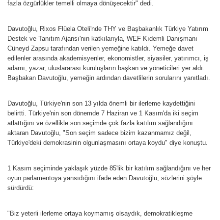
fazla özgürlükler temelli olmaya dönüşecektir" dedi.
Davutoğlu, Rixos Flüela Oteli'nde THY ve Başbakanlık Türkiye Yatırım
Destek ve Tanıtım Ajansı'nın katkılarıyla, WEF Kıdemli Danışmanı
Cüneyd Zapsu tarafından verilen yemeğine katıldı. Yemeğe davet
edilenler arasında akademisyenler, ekonomistler, siyasiler, yatırımcı, iş
adamı, yazar, uluslararası kuruluşların başkan ve yöneticileri yer aldı.
Başbakan Davutoğlu, yemeğin ardından davetlilerin sorularını yanıtladı.
Davutoğlu, Türkiye'nin son 13 yılda önemli bir ilerleme kaydettiğini
belirtti. Türkiye'nin son dönemde 7 Haziran ve 1 Kasım'da iki seçim
atlattığını ve özellikle son seçimde çok fazla katılım sağlandığını
aktaran Davutoğlu, "Son seçim sadece bizim kazanmamız değil,
Türkiye'deki demokrasinin olgunlaşmasını ortaya koydu" diye konuştu.
1 Kasım seçiminde yaklaşık yüzde 85'lik bir katılım sağlandığını ve her
oyun parlamentoya yansıdığını ifade eden Davutoğlu, sözlerini şöyle
sürdürdü:
"Biz yeterli ilerleme ortaya koymamış olsaydık, demokratikleşme