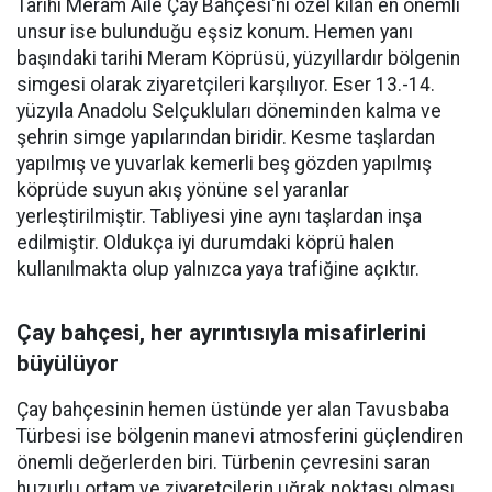
Tarihi Meram Aile Çay Bahçesi'ni özel kılan en önemli
unsur ise bulunduğu eşsiz konum. Hemen yanı
başındaki tarihi Meram Köprüsü, yüzyıllardır bölgenin
simgesi olarak ziyaretçileri karşılıyor. Eser 13.-14.
yüzyıla Anadolu Selçukluları döneminden kalma ve
şehrin simge yapılarından biridir. Kesme taşlardan
yapılmış ve yuvarlak kemerli beş gözden yapılmış
köprüde suyun akış yönüne sel yaranlar
yerleştirilmiştir. Tabliyesi yine aynı taşlardan inşa
edilmiştir. Oldukça iyi durumdaki köprü halen
kullanılmakta olup yalnızca yaya trafiğine açıktır.
Çay bahçesi, her ayrıntısıyla misafirlerini
büyülüyor
Çay bahçesinin hemen üstünde yer alan Tavusbaba
Türbesi ise bölgenin manevi atmosferini güçlendiren
önemli değerlerden biri. Türbenin çevresini saran
huzurlu ortam ve ziyaretçilerin uğrak noktası olması,