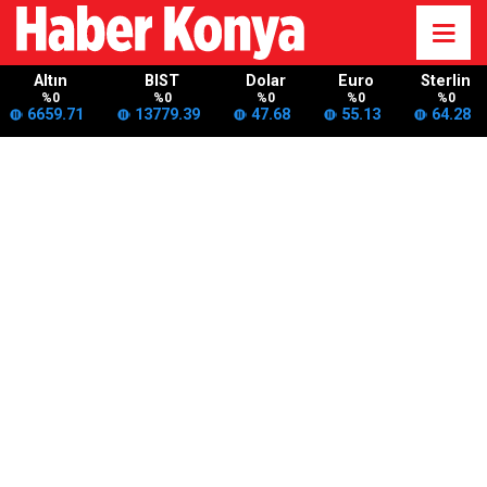
Altın
BIST
Dolar
Euro
Sterlin
%0
%0
%0
%0
%0
6659.71
13779.39
47.68
55.13
64.28