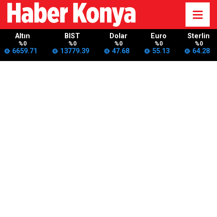
Altın
BIST
Dolar
Euro
Sterlin
%0
%0
%0
%0
%0
6659.71
13779.39
47.68
55.13
64.28