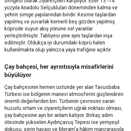
simgesi olarak ziyaretçileri karşılıyor. Eser 13.-14.
yüzyıla Anadolu Selçukluları döneminden kalma ve
şehrin simge yapılarından biridir. Kesme taşlardan
yapılmış ve yuvarlak kemerli beş gözden yapılmış
köprüde suyun akış yönüne sel yaranlar
yerleştirilmiştir. Tabliyesi yine aynı taşlardan inşa
edilmiştir. Oldukça iyi durumdaki köprü halen
kullanılmakta olup yalnızca yaya trafiğine açıktır.
Çay bahçesi, her ayrıntısıyla misafirlerini
büyülüyor
Çay bahçesinin hemen üstünde yer alan Tavusbaba
Türbesi ise bölgenin manevi atmosferini güçlendiren
önemli değerlerden biri. Türbenin çevresini saran
huzurlu ortam ve ziyaretçilerin uğrak noktası olması,
çay bahçesine ayrı bir anlam katıyor. Birkaç adım
ötesinde yükselen Aydınçavuş Tepesi ise yemyeşil
dokusu, serin havası ve Meram'a hâkim manzarasıyla