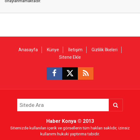
onaylanmamaktadır.
Anasayfa
Künye
İletişim
Gizlilik İlkeleri
Sitene Ekle
Haber Konya
© 2013
Sitemizde kullanılan içerik ve görsellerin tüm hakları saklıdır, izinsiz
kullanımı hukuki yaptırıma tabidir.