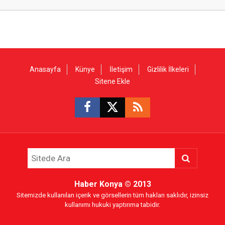
Anasayfa
Künye
İletişim
Gizlilik İlkeleri
Sitene Ekle
Haber Konya
© 2013
Sitemizde kullanılan içerik ve görsellerin tüm hakları saklıdır, izinsiz
kullanımı hukuki yaptırıma tabidir.