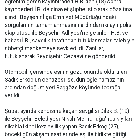
öğrenim gören kayınbiraderi H.B.'den (18) sonra
kayınpederi İ.B. de cinayet şüphelisi olarak gözaltına
alındı. Beyşehir İlçe Emniyet Müdürlüğü'ndeki
sorgularının tamamlanmasının ardından iki ayrı polis
ekip otosu ile Beyşehir Adliyesi'ne getirilen H.B. ve
babası İ.B., savcılık tarafından tutuklanmaları talebiyle
nöbetçi mahkemeye sevk edildi. Zanlılar,
tutuklanarak Seydişehir Cezaevi'ne gönderildi.
Otomobil içerisinde eşinin gözü önünde öldürülen
Sadık Erkoç'un cenazesi ise, dün öğle namazının
ardından doğum yeri Başgöze köyünde toprağa
verildi.
Şubat ayında kendisine kaçan sevgilisi Dilek B. (19)
ile Beyşehir Belediyesi Nikah Memurluğu'nda kıyılan
nikahla ikinci kez evlilik yapan Sadık Erkoç (27),
önceki gün akşam saatlerinde eşi ile birlikte gittiği