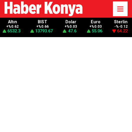
Altın
BIST
Dolar
Euro
Sterlin
+%0.62
+%0.66
+%0.03
+%0.03
-%-0.12
6532.3
13793.67
47.6
55.06
64.22