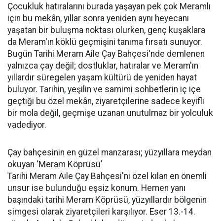
Çocukluk hatıralarını burada yaşayan pek çok Meramlı
için bu mekân, yıllar sonra yeniden aynı heyecanı
yaşatan bir buluşma noktası olurken, genç kuşaklara
da Meram'ın köklü geçmişini tanıma fırsatı sunuyor.
Bugün Tarihi Meram Aile Çay Bahçesi'nde demlenen
yalnızca çay değil; dostluklar, hatıralar ve Meram'ın
yıllardır süregelen yaşam kültürü de yeniden hayat
buluyor. Tarihin, yeşilin ve samimi sohbetlerin iç içe
geçtiği bu özel mekân, ziyaretçilerine sadece keyifli
bir mola değil, geçmişe uzanan unutulmaz bir yolculuk
vadediyor.
Çay bahçesinin en güzel manzarası; yüzyıllara meydan
okuyan ‘Meram Köprüsü’
Tarihi Meram Aile Çay Bahçesi'ni özel kılan en önemli
unsur ise bulunduğu eşsiz konum. Hemen yanı
başındaki tarihi Meram Köprüsü, yüzyıllardır bölgenin
simgesi olarak ziyaretçileri karşılıyor. Eser 13.-14.