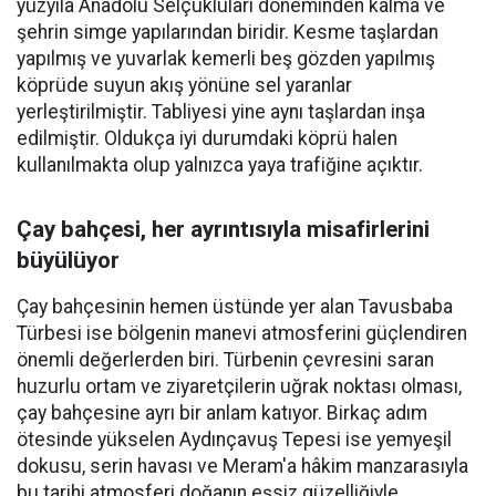
yüzyıla Anadolu Selçukluları döneminden kalma ve
şehrin simge yapılarından biridir. Kesme taşlardan
yapılmış ve yuvarlak kemerli beş gözden yapılmış
köprüde suyun akış yönüne sel yaranlar
yerleştirilmiştir. Tabliyesi yine aynı taşlardan inşa
edilmiştir. Oldukça iyi durumdaki köprü halen
kullanılmakta olup yalnızca yaya trafiğine açıktır.
Çay bahçesi, her ayrıntısıyla misafirlerini
büyülüyor
Çay bahçesinin hemen üstünde yer alan Tavusbaba
Türbesi ise bölgenin manevi atmosferini güçlendiren
önemli değerlerden biri. Türbenin çevresini saran
huzurlu ortam ve ziyaretçilerin uğrak noktası olması,
çay bahçesine ayrı bir anlam katıyor. Birkaç adım
ötesinde yükselen Aydınçavuş Tepesi ise yemyeşil
dokusu, serin havası ve Meram'a hâkim manzarasıyla
bu tarihi atmosferi doğanın eşsiz güzelliğiyle