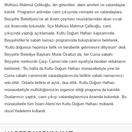
Müftüsü Mahmut Çelikoğlu, din görevlileri, daire amirleri ve vatandaşlar
katıldı. Programın ardından cami çıkışında cemaate ve vatandaşlara
Beyşehir Belediyesi’ne ait ikram çeşmesi musluklarından akan sıcak
süt ikramında bulunuldu. İlçe Müftüsü Mahmut Çelikoğlu, cami
çıkışında yaptığı açıklamada, Kutlu Doğum Haftası kapsamında
Beyşehirliler’le sabah namazı programında buluştuklarını belirterek,
“Kutlu doğumun hepimize birlik ve beraberlik getirmesini diliyorum” dedi.
Beyşehir Belediye Başkanı Murat Özaltun da, her Cuma sabahı
Beyşehir merkezde Çarşı Camisi’nde cami eşrafıyla beraber olduklarını
belirterek, “Bu hafta da Kutlu Doğum Haftası münasebetiyle yine bir
Cuma sabahı camimizde vatandaşlarımızla birlikte sabah namazımızı
eda ettik. Onlarla birlikte el açtık, dua ettik. Kutlu Doğum Haftası
münasebetiyle müftülüğümüzün organize ettiği programa da katıldık.
Dualarımızı yaptık, cami çıkışı vatandaşlarımıza ikramda bulunduk. Bu
münasebetle tüm İslam Alemi’nin Kutlu Doğum Haftası mübarek
olsun”ifadelerini kullandı.