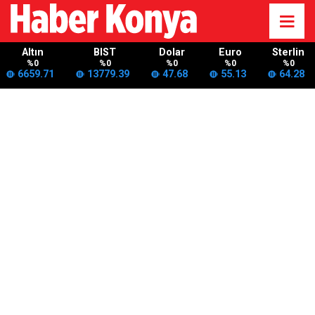
Altın
BIST
Dolar
Euro
Sterlin
%0
%0
%0
%0
%0
6659.71
13779.39
47.68
55.13
64.28