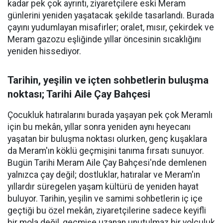
kadar pek çok ayrıntı, ziyaretçilere eski Meram
günlerini yeniden yaşatacak şekilde tasarlandı. Burada
çayını yudumlayan misafirler; oralet, mısır, çekirdek ve
Meram gazozu eşliğinde yıllar öncesinin sıcaklığını
yeniden hissediyor.
Tarihin, yeşilin ve içten sohbetlerin buluşma
noktası; Tarihi Aile Çay Bahçesi
Çocukluk hatıralarını burada yaşayan pek çok Meramlı
için bu mekân, yıllar sonra yeniden aynı heyecanı
yaşatan bir buluşma noktası olurken, genç kuşaklara
da Meram'ın köklü geçmişini tanıma fırsatı sunuyor.
Bugün Tarihi Meram Aile Çay Bahçesi'nde demlenen
yalnızca çay değil; dostluklar, hatıralar ve Meram'ın
yıllardır süregelen yaşam kültürü de yeniden hayat
buluyor. Tarihin, yeşilin ve samimi sohbetlerin iç içe
geçtiği bu özel mekân, ziyaretçilerine sadece keyifli
bir mola değil, geçmişe uzanan unutulmaz bir yolculuk