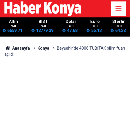
Altın
BIST
Dolar
Euro
Sterlin
%0
%0
%0
%0
%0
6659.71
13779.39
47.68
55.13
64.28
Anasayfa
Konya
Beyşehir’de 4006 TÜBİTAK bilim fuarı
açıldı