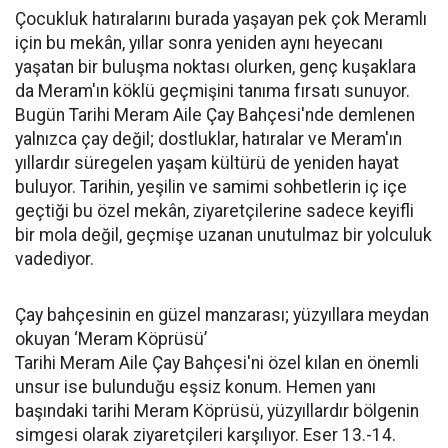
Çocukluk hatıralarını burada yaşayan pek çok Meramlı
için bu mekân, yıllar sonra yeniden aynı heyecanı
yaşatan bir buluşma noktası olurken, genç kuşaklara
da Meram'ın köklü geçmişini tanıma fırsatı sunuyor.
Bugün Tarihi Meram Aile Çay Bahçesi'nde demlenen
yalnızca çay değil; dostluklar, hatıralar ve Meram'ın
yıllardır süregelen yaşam kültürü de yeniden hayat
buluyor. Tarihin, yeşilin ve samimi sohbetlerin iç içe
geçtiği bu özel mekân, ziyaretçilerine sadece keyifli
bir mola değil, geçmişe uzanan unutulmaz bir yolculuk
vadediyor.
Çay bahçesinin en güzel manzarası; yüzyıllara meydan
okuyan ‘Meram Köprüsü’
Tarihi Meram Aile Çay Bahçesi'ni özel kılan en önemli
unsur ise bulunduğu eşsiz konum. Hemen yanı
başındaki tarihi Meram Köprüsü, yüzyıllardır bölgenin
simgesi olarak ziyaretçileri karşılıyor. Eser 13.-14.