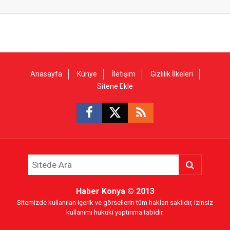
Anasayfa
Künye
İletişim
Gizlilik İlkeleri
Sitene Ekle
Haber Konya
© 2013
Sitemizde kullanılan içerik ve görsellerin tüm hakları saklıdır, izinsiz
kullanımı hukuki yaptırıma tabidir.