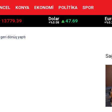
NCEL
KONYA
EKONOMI
POLITIKA
SPOR
Dolar
Eur
13779.39
47.69
+%0.08
+%0.
 geri dönüş yaptı
Sa