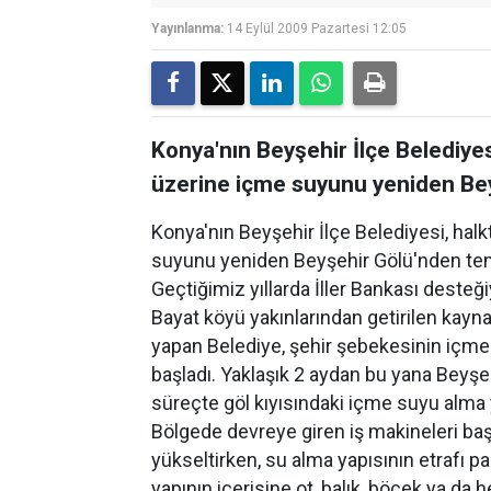
Yayınlanma:
14 Eylül 2009 Pazartesi 12:05
Konya'nın Beyşehir İlçe Belediyes
üzerine içme suyunu yeniden Bey
Konya'nın Beyşehir İlçe Belediyesi, hal
suyunu yeniden Beyşehir Gölü'nden te
Geçtiğimiz yıllarda İller Bankası desteğiy
Bayat köyü yakınlarından getirilen ka
yapan Belediye, şehir şebekesinin içm
başladı. Yaklaşık 2 aydan bu yana Beyşe
süreçte göl kıyısındaki içme suyu alma y
Bölgede devreye giren iş makineleri başl
yükseltirken, su alma yapısının etrafı p
yapının içerisine ot, balık, böcek ya d