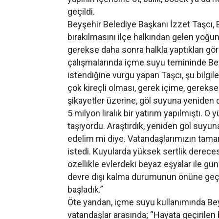
geçildi.
Beyşehir Belediye Başkanı İzzet Taşcı,
bırakılmasını ilçe halkından gelen yoğu
gerekse daha sonra halkla yaptıkları gör
çalışmalarında içme suyu temininde Be
istendiğine vurgu yapan Taşcı, şu bilgil
çok kireçli olması, gerek içime, gerek
şikayetler üzerine, göl suyuna yeniden
5 milyon liralık bir yatırım yapılmıştı.
taşıyordu. Araştırdık, yeniden göl suy
edelim mi diye. Vatandaşlarımızın tama
istedi. Kuyularda yüksek sertlik dereces
özellikle evlerdeki beyaz eşyalar ile g
devre dışı kalma durumunun önüne geçi
başladık.”
Öte yandan, içme suyu kullanımında Bey
vatandaşlar arasında; “Hayata geçirilen