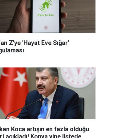
dan Z'ye 'Hayat Eve Sığar'
gulaması
kan Koca artışın en fazla olduğu
eri açıkladı! Konya yine listede