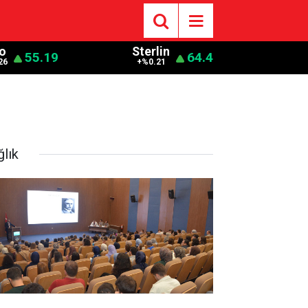
o
Sterlin
55.19
64.4
26
+%0.21
ğlık