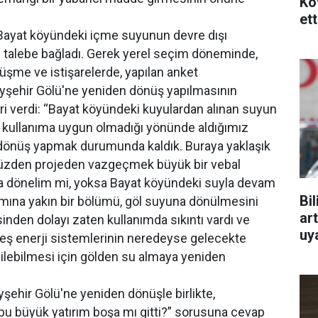
Ko
ett
 Bayat köyündeki içme suyunun devre dışı
n talebe bağladı. Gerek yerel seçim döneminde,
üşme ve istişarelerde, yapılan anket
yşehir Gölü'ne yeniden dönüş yapılmasının
eri verdi: “Bayat köyündeki kuyulardan alınan suyun
se kullanıma uygun olmadığı yönünde aldığımız
 dönüş yapmak durumunda kaldık. Buraya yaklaşık
 O yüzden projeden vazgeçmek büyük bir vebal
una dönelim mi, yoksa Bayat köyündeki suyla devam
Bi
mına yakın bir bölümü, göl suyuna dönülmesini
art
inden dolayı zaten kullanımda sıkıntı vardı ve
uy
üneş enerji sistemlerinin neredeyse gelecekte
lebilmesi için gölden su almaya yeniden
şehir Gölü'ne yeniden dönüşle birlikte,
 bu büyük yatırım boşa mı gitti?” sorusuna cevap