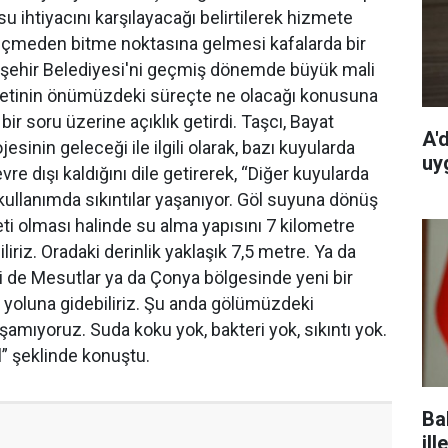
su ihtiyacını karşılayacağı belirtilerek hizmete
 geçmeden bitme noktasına gelmesi kafalarda bir
eyşehir Belediyesi'ni geçmiş dönemde büyük mali
betinin önümüzdeki süreçte ne olacağı konusuna
bir soru üzerine açıklık getirdi. Taşcı, Bayat
A'
inin geleceği ile ilgili olarak, bazı kuyularda
uy
e dışı kaldığını dile getirerek, “Diğer kuyularda
kullanımda sıkıntılar yaşanıyor. Göl suyuna dönüş
ti olması halinde su alma yapısını 7 kilometre
iliriz. Oradaki derinlik yaklaşık 7,5 metre. Ya da
i de Mesutlar ya da Çonya bölgesinde yeni bir
yoluna gidebiliriz. Şu anda gölümüzdeki
amıyoruz. Suda koku yok, bakteri yok, sıkıntı yok.
 şeklinde konuştu.
Ba
ill