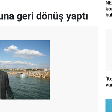
NE
ko
una geri dönüş yaptı
bu
‘K
var