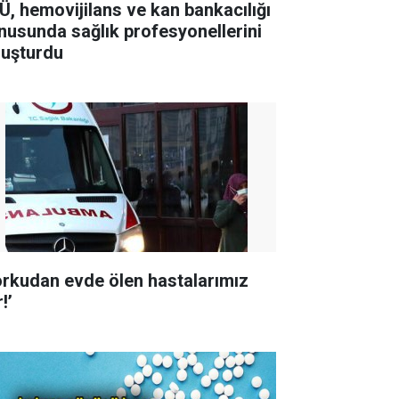
Ü, hemovijilans ve kan bankacılığı
nusunda sağlık profesyonellerini
luşturdu
orkudan evde ölen hastalarımız
!’