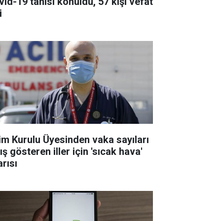
vid-19 tanısı konuldu, 57 kişi vefat
i
lim Kurulu Üyesinden vaka sayıları
ış gösteren iller için 'sıcak hava'
arısı