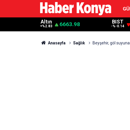
GÜ
Altın
BIST
6663.98
+%2.83
-%-0.14
Anasayfa
Sağlık
Beyşehir, göl suyuna