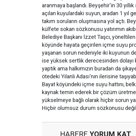
aranmaya başlandı. Beyşehir'in 30 yıllık 
açılan kuyulardaki suyun, aradan 1 yıl
takım soruların oluşmasına yol açtı. B
külfete sokan sözkonusu yatırımın akı
Belediye Başkanı İzzet Taşcı, yöneltilen 
köyünde hayata geçirilen içme suyu projes
yaşanan sorun nedeniyle iki kuyunun devr
ise yüksek sertlik derecesinden dolayı 
yaptık ama halkımızın buradan da şikaye
ötedeki Yılanlı Adası'nın ilerisine taşıyab
Bayat köyündeki içme suyu hattını, belk
kaynak temin ederek bir çözüm üretme 
yükselmeye bağlı olarak hiçbir sorun yaş
Hiçbir olumsuz durum sözkonusu değil”
HABERE
YORUM KAT