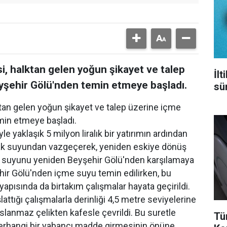
i, halktan gelen yoğun şikayet ve talep
İl
şehir Gölü'nden temin etmeye başladı.
sür
ktan gelen yoğun şikayet ve talep üzerine içme
min etmeye başladı.
le yaklaşık 5 milyon liralık bir yatırımın ardından
ynak suyundan vazgeçerek, yeniden eskiye dönüş
e suyunu yeniden Beyşehir Gölü'nden karşılamaya
hir Gölü'nden içme suyu temin edilirken, bu
apısında da birtakım çalışmalar hayata geçirildi.
attığı çalışmalarla derinliği 4,5 metre seviyelerine
aslanmaz çelikten kafesle çevrildi. Bu suretle
Tü
a herhangi bir yabancı madde girmesinin önüne