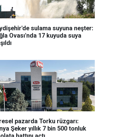
ydişehir'de sulama suyuna neşter:
ğla Ovası'nda 17 kuyuda suya
şıldı
resel pazarda Torku rüzgarı:
nya Şeker yıllık 7 bin 500 tonluk
olata hattını açtı