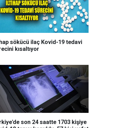
tihap sökücü ilaç Kovid-19 tedavi
ecini kısaltıyor
rkiye'de son 24 saatte 1703 kişiye