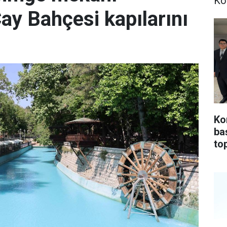
Ko
Çay Bahçesi kapılarını
Ko
ba
top