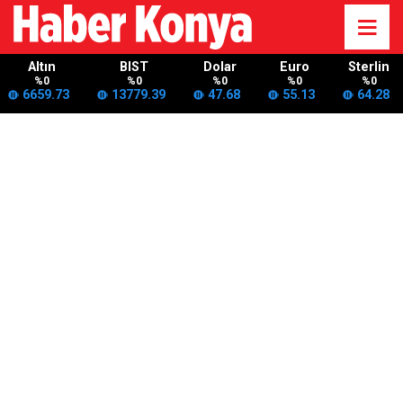
Altın
BIST
Dolar
Euro
Sterlin
%0
%0
%0
%0
%0
6659.73
13779.39
47.68
55.13
64.28