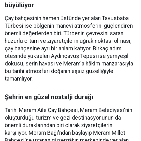
büyülüyor
Çay bahçesinin hemen üstünde yer alan Tavusbaba
Türbesi ise bölgenin manevi atmosferini güçlendiren
önemli değerlerden biri. Türbenin çevresini saran
huzurlu ortam ve ziyaretçilerin uğrak noktası olması,
çay bahçesine ayrı bir anlam katıyor. Birkaç adım
ötesinde yükselen Aydınçavuş Tepesi ise yemyeşil
dokusu, serin havası ve Meram'a hâkim manzarasıyla
bu tarihi atmosferi doğanın eşsiz güzelliğiyle
tamamlıyor.
Şehrin en güzel nostalji durağı
Tarihi Meram Aile Çay Bahçesi, Meram Belediyesi'nin
oluşturduğu turizm ve gezi destinasyonunun da
önemli duraklarından biri olarak ziyaretçilerini
karşılıyor. Meram Bağı'ndan başlayıp Meram Millet
Bahçesi'ne uzanan güzergâhın merkezinde yer alan