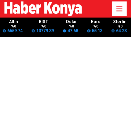
Altın
BIST
Dolar
Euro
Sterlin
%0
%0
%0
%0
%0
6659.74
13779.39
47.68
55.13
64.28