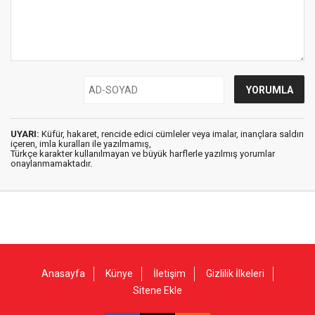
UYARI:
Küfür, hakaret, rencide edici cümleler veya imalar, inançlara saldırı
içeren, imla kuralları ile yazılmamış,
Türkçe karakter kullanılmayan ve büyük harflerle yazılmış yorumlar
onaylanmamaktadır.
Anasayfa
Künye
İletişim
Gizlilik İlkeleri
Sitene Ekle