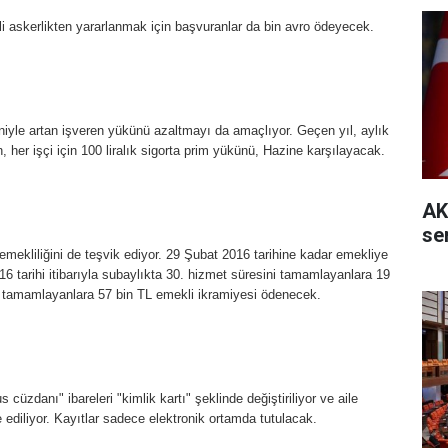
li askerlikten yararlanmak için başvuranlar da bin avro ödeyecek.
eniyle artan işveren yükünü azaltmayı da amaçlıyor. Geçen yıl, aylık
in, her işçi için 100 liralık sigorta prim yükünü, Hazine karşılayacak.
AK
se
n emekliliğini de teşvik ediyor. 29 Şubat 2016 tarihine kadar emekliye
6 tarihi itibarıyla subaylıkta 30. hizmet süresini tamamlayanlara 19
nı tamamlayanlara 57 bin TL emekli ikramiyesi ödenecek.
cüzdanı" ibareleri "kimlik kartı" şeklinde değiştiriliyor ve aile
ve ediliyor. Kayıtlar sadece elektronik ortamda tutulacak.