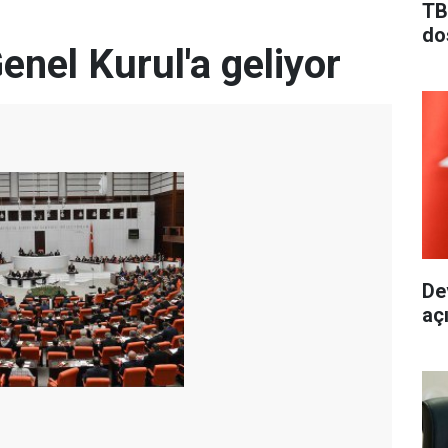
TB
do
enel Kurul'a geliyor
De
aç