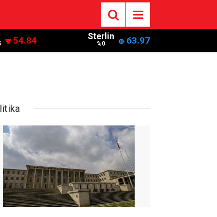
Sterlin
54.84
63.97
5
%0
itika