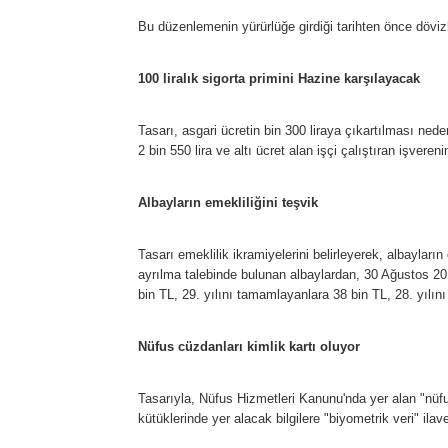
Bu düzenlemenin yürürlüğe girdiği tarihten önce döviz
100 liralık sigorta primini Hazine karşılayacak
Tasarı, asgari ücretin bin 300 liraya çıkartılması ned
2 bin 550 lira ve altı ücret alan işçi çalıştıran işveren
Albayların emekliliğini teşvik
Tasarı emeklilik ikramiyelerini belirleyerek, albayları
ayrılma talebinde bulunan albaylardan, 30 Ağustos 201
bin TL, 29. yılını tamamlayanlara 38 bin TL, 28. yılı
Nüfus cüzdanları kimlik kartı oluyor
Tasarıyla, Nüfus Hizmetleri Kanunu'nda yer alan "nüfus 
kütüklerinde yer alacak bilgilere "biyometrik veri" ila