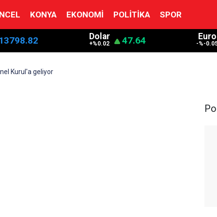
NCEL
KONYA
EKONOMI
POLITIKA
SPOR
Dolar
Euro
13798.82
47.64
+%0.02
-%-0.0
el Kurul'a geliyor
Pol