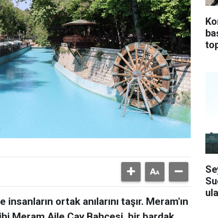
Ko
ba
top
Se
Su
ula
 insanların ortak anılarını taşır. Meram'ın
ihi Meram Aile Çay Bahçesi, bir bardak