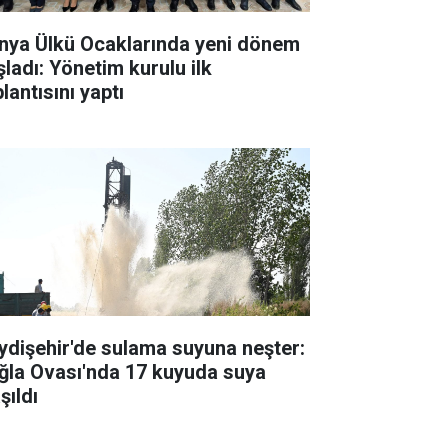
nya Ülkü Ocaklarında yeni dönem
şladı: Yönetim kurulu ilk
lantısını yaptı
ydişehir'de sulama suyuna neşter:
ğla Ovası'nda 17 kuyuda suya
şıldı