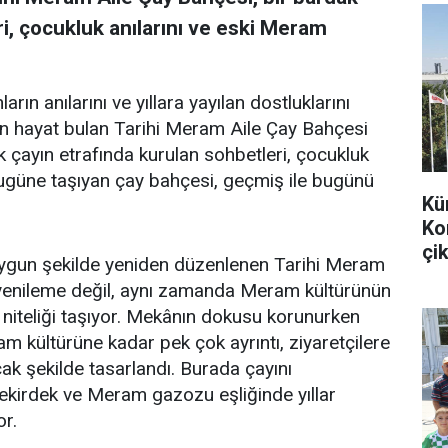
i, çocukluk anılarını ve eski Meram
arın anılarını ve yıllara yayılan dostluklarını
en hayat bulan Tarihi Meram Aile Çay Bahçesi
k çayın etrafında kurulan sohbetleri, çocukluk
bugüne taşıyan çay bahçesi, geçmiş ile bugünü
Kü
Ko
çik
uygun şekilde yeniden düzenlenen Tarihi Meram
r yenileme değil, aynı zamanda Meram kültürünün
 niteliği taşıyor. Mekânın dokusu korunurken
m kültürüne kadar pek çok ayrıntı, ziyaretçilere
k şekilde tasarlandı. Burada çayını
 çekirdek ve Meram gazozu eşliğinde yıllar
or.