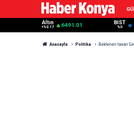
GÜ
Altın
BIST
6491.01
+%0.17
%0
Anasayfa
Politika
Beklenen tasarı Gen