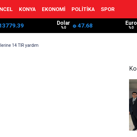
NCEL
KONYA
EKONOMI
POLITIKA
SPOR
Dolar
Euro
13779.39
47.68
%0
%0
erine 14 TIR yardım
Ko