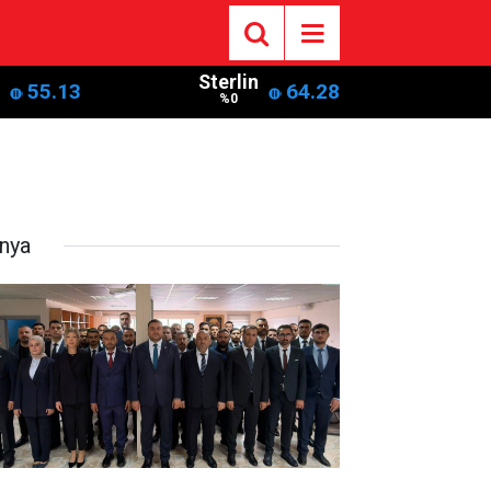
Sterlin
55.13
64.28
%0
nya