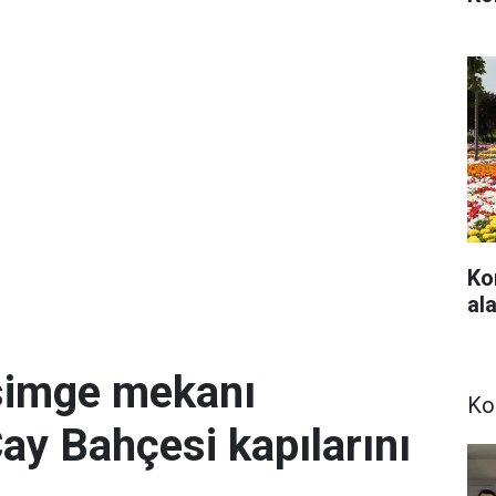
Ko
ala
simge mekanı
Ko
Çay Bahçesi kapılarını