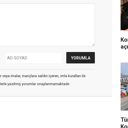
Ko
aç
veya imalar, inançlara saldırı içeren, imla kuralları ile
flerle yazılmış yorumlar onaylanmamaktadır.
Tü
Ko