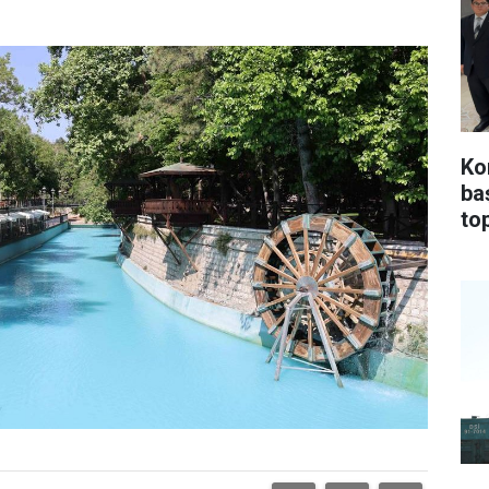
Ko
ba
top