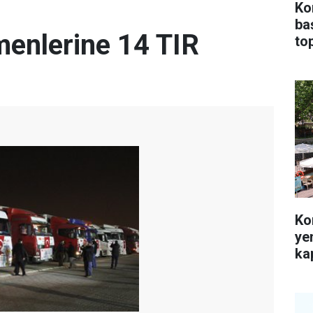
Ko
ba
enlerine 14 TIR
top
Ko
ye
kap