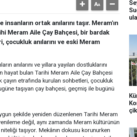
Se
Su
ula
 insanların ortak anılarını taşır. Meram'ın
ihi Meram Aile Çay Bahçesi, bir bardak
i, çocukluk anılarını ve eski Meram
arın anılarını ve yıllara yayılan dostluklarını
en hayat bulan Tarihi Meram Aile Çay Bahçesi
k çayın etrafında kurulan sohbetleri, çocukluk
bugüne taşıyan çay bahçesi, geçmiş ile bugünü
Kü
Ko
çik
uygun şekilde yeniden düzenlenen Tarihi Meram
r yenileme değil, aynı zamanda Meram kültürünün
 niteliği taşıyor. Mekânın dokusu korunurken