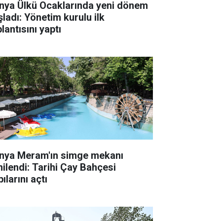
nya Ülkü Ocaklarında yeni dönem
şladı: Yönetim kurulu ilk
lantısını yaptı
nya Meram'ın simge mekanı
nilendi: Tarihi Çay Bahçesi
ılarını açtı