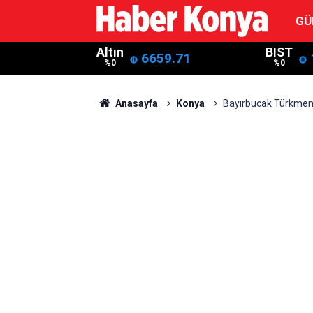
GÜ
Altın
BIST
6659.71
%0
%0
Anasayfa
Konya
Bayırbucak Türkmenl