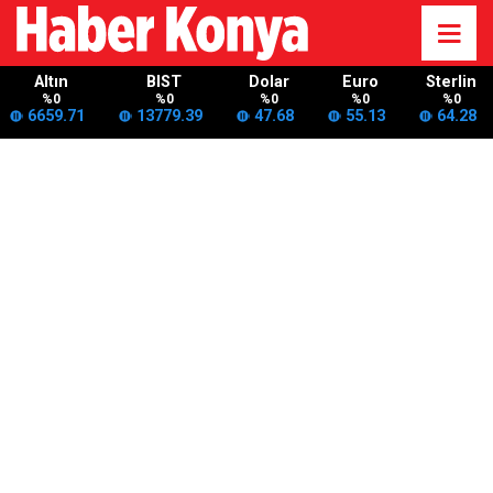
Altın
BIST
Dolar
Euro
Sterlin
%0
%0
%0
%0
%0
6659.71
13779.39
47.68
55.13
64.28