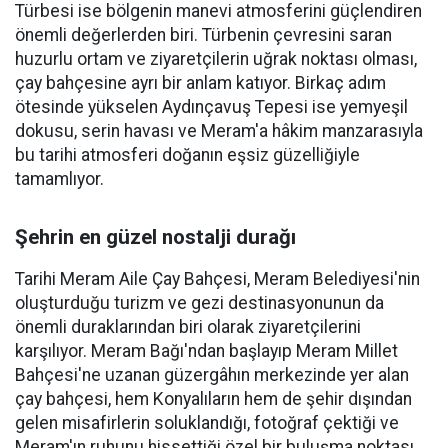
Türbesi ise bölgenin manevi atmosferini güçlendiren
önemli değerlerden biri. Türbenin çevresini saran
huzurlu ortam ve ziyaretçilerin uğrak noktası olması,
çay bahçesine ayrı bir anlam katıyor. Birkaç adım
ötesinde yükselen Aydınçavuş Tepesi ise yemyeşil
dokusu, serin havası ve Meram'a hâkim manzarasıyla
bu tarihi atmosferi doğanın eşsiz güzelliğiyle
tamamlıyor.
Şehrin en güzel nostalji durağı
Tarihi Meram Aile Çay Bahçesi, Meram Belediyesi'nin
oluşturduğu turizm ve gezi destinasyonunun da
önemli duraklarından biri olarak ziyaretçilerini
karşılıyor. Meram Bağı'ndan başlayıp Meram Millet
Bahçesi'ne uzanan güzergâhın merkezinde yer alan
çay bahçesi, hem Konyalıların hem de şehir dışından
gelen misafirlerin soluklandığı, fotoğraf çektiği ve
Meram'ın ruhunu hissettiği özel bir buluşma noktası