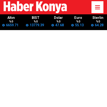
Altın
BIST
Dolar
Euro
Sterlin
%0
%0
%0
%0
%0
6659.71
13779.39
47.68
55.13
64.28