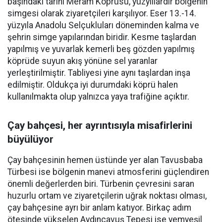
başındaki tarihi Meram Köprüsü, yüzyıllardır bölgenin
simgesi olarak ziyaretçileri karşılıyor. Eser 13.-14.
yüzyıla Anadolu Selçukluları döneminden kalma ve
şehrin simge yapılarından biridir. Kesme taşlardan
yapılmış ve yuvarlak kemerli beş gözden yapılmış
köprüde suyun akış yönüne sel yaranlar
yerleştirilmiştir. Tabliyesi yine aynı taşlardan inşa
edilmiştir. Oldukça iyi durumdaki köprü halen
kullanılmakta olup yalnızca yaya trafiğine açıktır.
Çay bahçesi, her ayrıntısıyla misafirlerini
büyülüyor
Çay bahçesinin hemen üstünde yer alan Tavusbaba
Türbesi ise bölgenin manevi atmosferini güçlendiren
önemli değerlerden biri. Türbenin çevresini saran
huzurlu ortam ve ziyaretçilerin uğrak noktası olması,
çay bahçesine ayrı bir anlam katıyor. Birkaç adım
ötesinde yükselen Aydınçavuş Tepesi ise yemyeşil