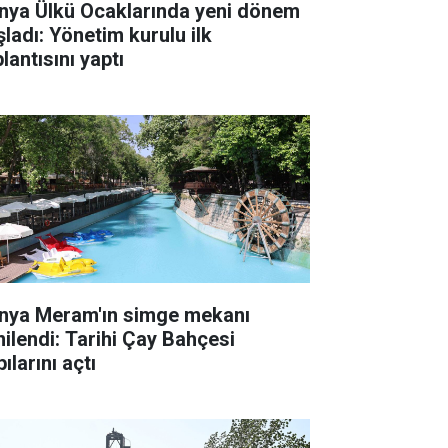
nya Ülkü Ocaklarında yeni dönem
şladı: Yönetim kurulu ilk
lantısını yaptı
nya Meram'ın simge mekanı
nilendi: Tarihi Çay Bahçesi
ılarını açtı