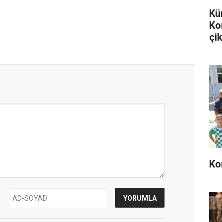
Kü
Ko
çik
Ko