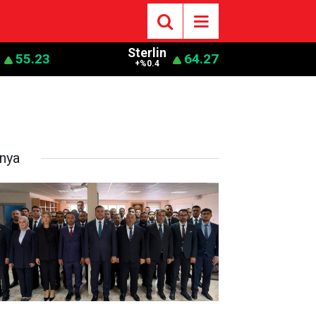
Sterlin
55.23
64.27
+%0.4
nya