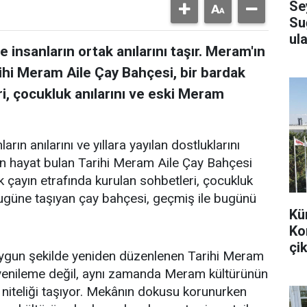
Se
Su
ula
 insanların ortak anılarını taşır. Meram'ın
ihi Meram Aile Çay Bahçesi, bir bardak
i, çocukluk anılarını ve eski Meram
arın anılarını ve yıllara yayılan dostluklarını
en hayat bulan Tarihi Meram Aile Çay Bahçesi
k çayın etrafında kurulan sohbetleri, çocukluk
bugüne taşıyan çay bahçesi, geçmiş ile bugünü
Kü
Ko
çik
uygun şekilde yeniden düzenlenen Tarihi Meram
r yenileme değil, aynı zamanda Meram kültürünün
 niteliği taşıyor. Mekânın dokusu korunurken