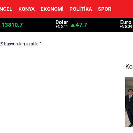
NCEL
KONYA
EKONOMI
POLITIKA
SPOR
Dolar
Euro
13810.7
47.7
+%0.11
+%0.29
 başvuruları uzatıldı"
Ko