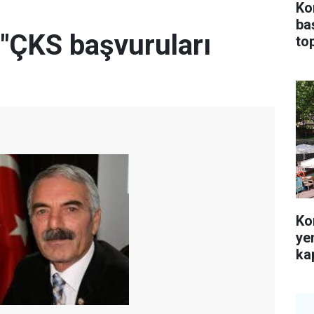
Ko
ba
"ÇKS başvuruları
top
Ko
ye
kap