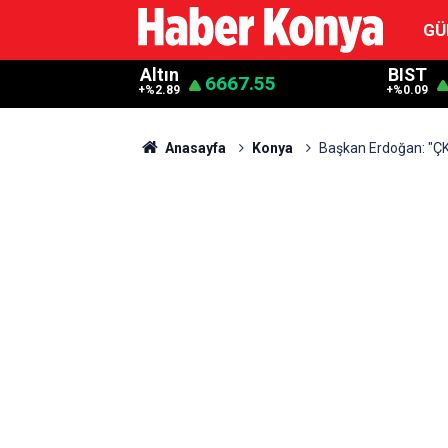
GÜ
Altın
BIST
6667.55
+%2.89
+%0.09
Anasayfa
Konya
Başkan Erdoğan: "ÇKS