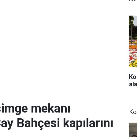
Ko
ala
simge mekanı
Ko
Çay Bahçesi kapılarını