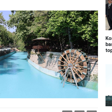
Ko
ba
top