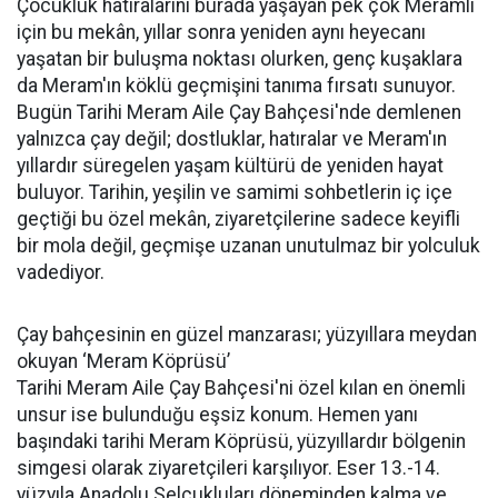
Çocukluk hatıralarını burada yaşayan pek çok Meramlı
için bu mekân, yıllar sonra yeniden aynı heyecanı
yaşatan bir buluşma noktası olurken, genç kuşaklara
da Meram'ın köklü geçmişini tanıma fırsatı sunuyor.
Bugün Tarihi Meram Aile Çay Bahçesi'nde demlenen
yalnızca çay değil; dostluklar, hatıralar ve Meram'ın
yıllardır süregelen yaşam kültürü de yeniden hayat
buluyor. Tarihin, yeşilin ve samimi sohbetlerin iç içe
geçtiği bu özel mekân, ziyaretçilerine sadece keyifli
bir mola değil, geçmişe uzanan unutulmaz bir yolculuk
vadediyor.
Çay bahçesinin en güzel manzarası; yüzyıllara meydan
okuyan ‘Meram Köprüsü’
Tarihi Meram Aile Çay Bahçesi'ni özel kılan en önemli
unsur ise bulunduğu eşsiz konum. Hemen yanı
başındaki tarihi Meram Köprüsü, yüzyıllardır bölgenin
simgesi olarak ziyaretçileri karşılıyor. Eser 13.-14.
yüzyıla Anadolu Selçukluları döneminden kalma ve