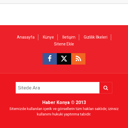
Anasayfa
Künye
İletişim
Gizlilik İlkeleri
Sitene Ekle
Haber Konya
© 2013
Sitemizde kullanılan içerik ve görsellerin tüm hakları saklıdır, izinsiz
kullanımı hukuki yaptırıma tabidir.