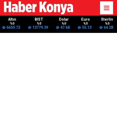
Altın
BIST
Dolar
Euro
Sterlin
%0
%0
%0
%0
%0
6659.72
13779.39
47.68
55.13
64.28