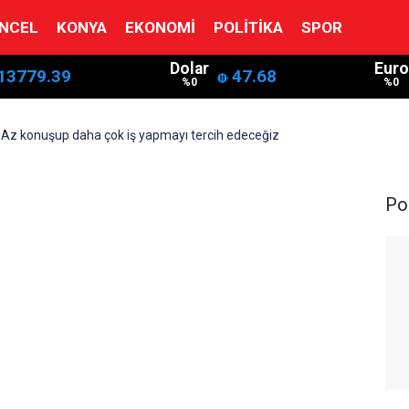
NCEL
KONYA
EKONOMI
POLITIKA
SPOR
Dolar
Euro
13779.39
47.68
%0
%0
 Az konuşup daha çok iş yapmayı tercih edeceğiz
Pol