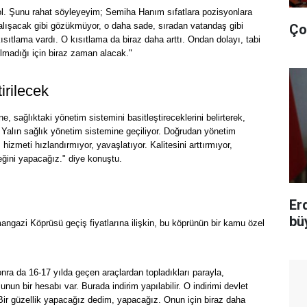
an ol. Şunu rahat söyleyeyim; Semiha Hanım sıfatlara pozisyonlara
k alışacak gibi gözükmüyor, o daha sade, sıradan vatandaş gibi
Ço
ıtlama vardı. O kısıtlama da biraz daha arttı. Ondan dolayı, tabi
olmadığı için biraz zaman alacak."
irilecek
ine, sağlıktaki yönetim sistemini basitleştireceklerini belirterek,
. Yalın sağlık yönetim sistemine geçiliyor. Doğrudan yönetim
hizmeti hızlandırmıyor, yavaşlatıyor. Kalitesini arttırmıyor,
eğini yapacağız." diye konuştu.
Er
bü
ngazi Köprüsü geçiş fiyatlarına ilişkin, bu köprünün bir kamu özel
nra da 16-17 yılda geçen araçlardan topladıkları parayla,
unun bir hesabı var. Burada indirim yapılabilir. O indirimi devlet
r güzellik yapacağız dedim, yapacağız. Onun için biraz daha