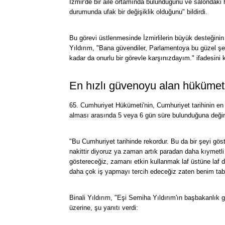
İzmir'de bir aile ortamında bulunduğunu ve salondaki 
durumunda ufak bir değişiklik olduğunu" bildirdi.
Bu görevi üstlenmesinde İzmirlilerin büyük desteğin
Yıldırım, "Bana güvendiler, Parlamentoya bu güzel şehr
kadar da onurlu bir görevle karşınızdayım." ifadesini k
En hızlı güvenoyu alan hükümet
65. Cumhuriyet Hükümeti'nin, Cumhuriyet tarihinin e
alması arasında 5 veya 6 gün süre bulunduğuna değine
"Bu Cumhuriyet tarihinde rekordur. Bu da bir şeyi gös
nakittir diyoruz ya zaman artık paradan daha kıymetli
göstereceğiz, zamanı etkin kullanmak laf üstüne laf 
daha çok iş yapmayı tercih edeceğiz zaten benim tabi
Binali Yıldırım, "Eşi Semiha Yıldırım'ın başbakanlık g
üzerine, şu yanıtı verdi: