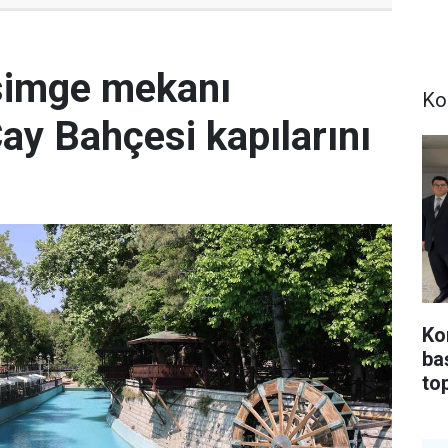
simge mekanı
Ko
Çay Bahçesi kapılarını
Ko
ba
top