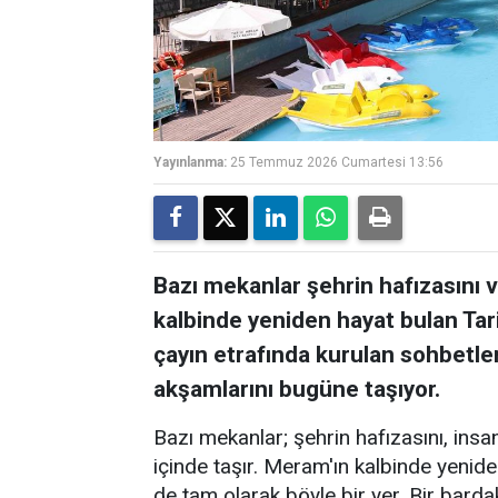
Yayınlanma:
25 Temmuz 2026 Cumartesi 13:56
Bazı mekanlar şehrin hafızasını ve
kalbinde yeniden hayat bulan Tar
çayın etrafında kurulan sohbetler
akşamlarını bugüne taşıyor.
Bazı mekanlar; şehrin hafızasını, insanl
içinde taşır. Meram'ın kalbinde yenid
de tam olarak böyle bir yer. Bir barda