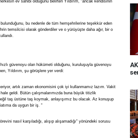
herkesin ev sahibi olduğunu belirten Yıldırım, "ancak kendisinin
in bulunduğunu, bu nedenle de tüm hemşehrilerine teşekkür eden
in temsilcisi olarak gönderdiler ve o yürüyüşte daha ağır, bir o
ullandı.
AK
n hızlı güvenoyu olan hükümeti olduğunu, kuruluşuyla güvenoyu
n, Yıldırım, şu görüşlere yer verdi:
se
teriyor, artık zaman ekonomisini çok iyi kullanmamız lazım. Vakit
 hale geldi. Bütün çalışmalarımızda buna büyük titizlik
değil taş üstüne taş koymak, anlayışımız bu olacak. Az konuşup
atıma da uygun bir iş. "
örevini nasıl karşıladığı, alışıp alışamadığı" yönündeki sorusu