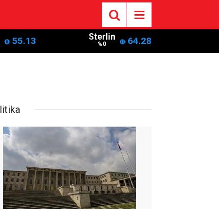
Sterlin
55.13
64.28
%0
itika