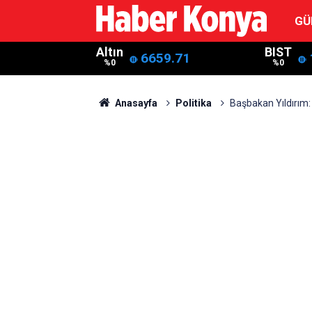
GÜ
Altın
BIST
6659.71
%0
%0
Anasayfa
Politika
Başbakan Yıldırım: