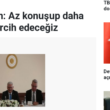
TB
do
m: Az konuşup daha
rcih edeceğiz
De
aç