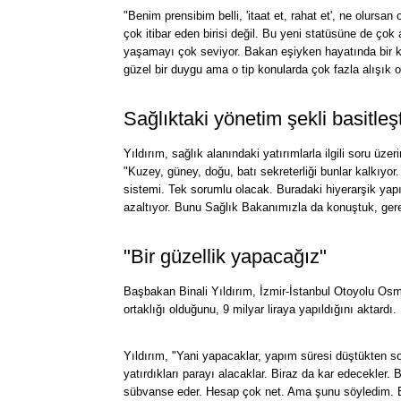
"Benim prensibim belli, 'itaat et, rahat et', ne olurs
çok itibar eden birisi değil. Bu yeni statüsüne de ço
yaşamayı çok seviyor. Bakan eşiyken hayatında bir kıs
güzel bir duygu ama o tip konularda çok fazla alışık 
Sağlıktaki yönetim şekli basitleşt
Yıldırım, sağlık alanındaki yatırımlarla ilgili soru üzer
"Kuzey, güney, doğu, batı sekreterliği bunlar kalkıyor
sistemi. Tek sorumlu olacak. Buradaki hiyerarşik yapı 
azaltıyor. Bunu Sağlık Bakanımızla da konuştuk, ger
"Bir güzellik yapacağız"
Başbakan Binali Yıldırım, İzmir-İstanbul Otoyolu Osma
ortaklığı olduğunu, 9 milyar liraya yapıldığını aktardı.
Yıldırım, "Yani yapacaklar, yapım süresi düştükten so
yatırdıkları parayı alacaklar. Biraz da kar edecekler. B
sübvanse eder. Hesap çok net. Ama şunu söyledim. Bi