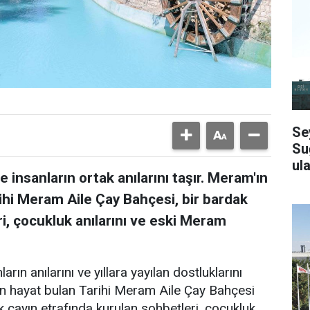
Se
Su
ula
 insanların ortak anılarını taşır. Meram'ın
ihi Meram Aile Çay Bahçesi, bir bardak
i, çocukluk anılarını ve eski Meram
arın anılarını ve yıllara yayılan dostluklarını
en hayat bulan Tarihi Meram Aile Çay Bahçesi
k çayın etrafında kurulan sohbetleri, çocukluk