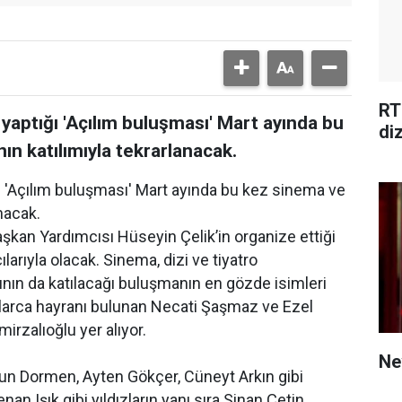
RT
yaptığı 'Açılım buluşması' Mart ayında bu
di
ın katılımıyla tekrarlanacak.
ı 'Açılım buluşması' Mart ayında bu kez sinema ve
anacak.
an Yardımcısı Hüseyin Çelik’in organize ettiği
arıyla olacak. Sinema, dizi ve tiyatro
ının da katılacağı buluşmanın en gözde isimleri
nlarca hayranı bulunan Necati Şaşmaz ve Ezel
irzalıoğlu yer alıyor.
Ne
dun Dormen, Ayten Gökçer, Cüneyt Arkın gibi
an Işık gibi yıldızların yanı sıra Sinan Çetin