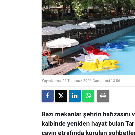
Yayınlanma:
25 Temmuz 2026 Cumartesi 13:56
Bazı mekanlar şehrin hafızasını ve
kalbinde yeniden hayat bulan Tar
çayın etrafında kurulan sohbetler