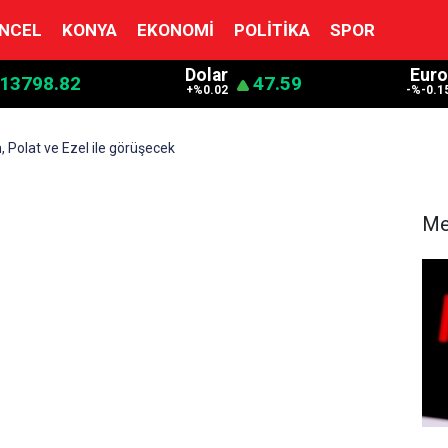
NCEL
KONYA
EKONOMI
POLITIKA
SPOR
Dolar
Euro
13798.82
47.59
+%0.02
-%-0.1
 Polat ve Ezel ile görüşecek
Me