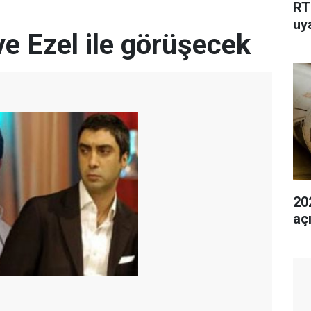
RT
uy
e Ezel ile görüşecek
202
aç