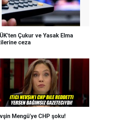
ÜK'ten Çukur ve Yasak Elma
zilerine ceza
vşin Mengü'ye CHP şoku!