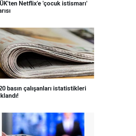
ÜK'ten Netflix'e 'çocuk istismarı'
arısı
0 basın çalışanları istatistikleri
ıklandı!