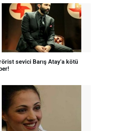
rörist sevici Barış Atay'a kötü
ber!