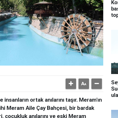
Ko
ba
top
Se
Su
ula
 insanların ortak anılarını taşır. Meram'ın
ihi Meram Aile Çay Bahçesi, bir bardak
i, çocukluk anılarını ve eski Meram