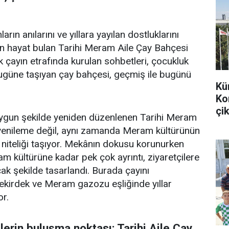
arın anılarını ve yıllara yayılan dostluklarını
en hayat bulan Tarihi Meram Aile Çay Bahçesi
k çayın etrafında kurulan sohbetleri, çocukluk
bugüne taşıyan çay bahçesi, geçmiş ile bugünü
Kü
Ko
çik
uygun şekilde yeniden düzenlenen Tarihi Meram
r yenileme değil, aynı zamanda Meram kültürünün
 niteliği taşıyor. Mekânın dokusu korunurken
m kültürüne kadar pek çok ayrıntı, ziyaretçilere
k şekilde tasarlandı. Burada çayını
 çekirdek ve Meram gazozu eşliğinde yıllar
or.
tlerin buluşma noktası; Tarihi Aile Çay