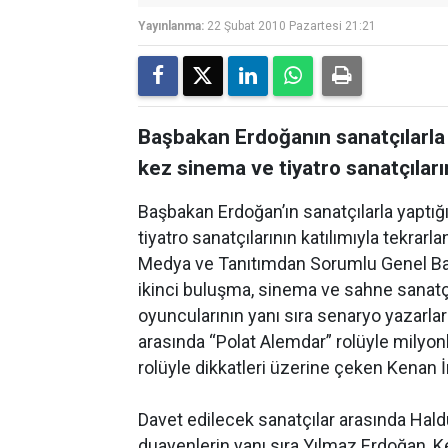
Yayınlanma:
22 Şubat 2010 Pazartesi 21:21
Başbakan Erdoğanın sanatçılarla 
kez sinema ve tiyatro sanatçıların
Başbakan Erdoğan’ın sanatçılarla yaptığ
tiyatro sanatçılarının katılımıyla tekrarl
Medya ve Tanıtımdan Sorumlu Genel Başk
ikinci buluşma, sinema ve sahne sanatçıl
oyuncularının yanı sıra senaryo yazarlar
arasında “Polat Alemdar” rolüyle milyo
rolüyle dikkatleri üzerine çeken Kenan İm
Davet edilecek sanatçılar arasında Hal
duayenlerin yanı sıra Yılmaz Erdoğan, Ken