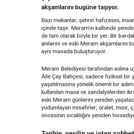
akşamlarını bugüne taşıyor.
Bazı mekanlar; şehrin hafızasını, insanl
içinde taşır. Meram'ın kalbinde yenid
de tam olarak böyle bir yer. Bir barda
anılarını ve eski Meram akşamlarını 
aynı masada buluşturuyor.
Meram Belediyesi tarafından aslına 
Aile Çay Bahçesi, sadece fiziksel bi
yaşatılmasına yönelik önemli bir adım
kullanılan masa ve sandalyelerden ikra
eski Meram günlerini yeniden yaşataca
yudumlayan misafirler; oralet, mısır,
öncesinin sıcaklığını yeniden hissediy
Tarihin, yeşilin ve içten sohbe