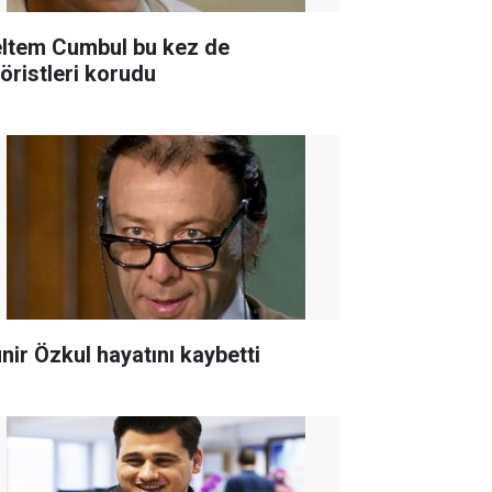
ltem Cumbul bu kez de
röristleri korudu
nir Özkul hayatını kaybetti