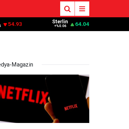
Sterlin
54.93
64.04
5
+%0.06
dya-Magazin