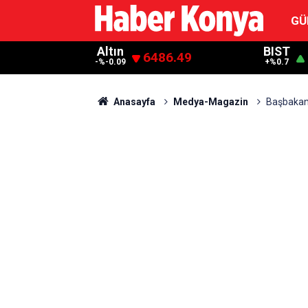
GÜ
Altın
BIST
6486.49
-%-0.09
+%0.7
Anasayfa
Medya-Magazin
Başbakan,