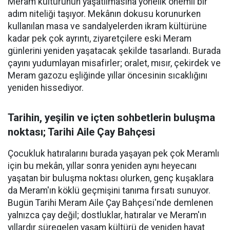
Meram kültürünün yaşatılmasına yönelik önemli bir
adım niteliği taşıyor. Mekânın dokusu korunurken
kullanılan masa ve sandalyelerden ikram kültürüne
kadar pek çok ayrıntı, ziyaretçilere eski Meram
günlerini yeniden yaşatacak şekilde tasarlandı. Burada
çayını yudumlayan misafirler; oralet, mısır, çekirdek ve
Meram gazozu eşliğinde yıllar öncesinin sıcaklığını
yeniden hissediyor.
Tarihin, yeşilin ve içten sohbetlerin buluşma
noktası; Tarihi Aile Çay Bahçesi
Çocukluk hatıralarını burada yaşayan pek çok Meramlı
için bu mekân, yıllar sonra yeniden aynı heyecanı
yaşatan bir buluşma noktası olurken, genç kuşaklara
da Meram'ın köklü geçmişini tanıma fırsatı sunuyor.
Bugün Tarihi Meram Aile Çay Bahçesi'nde demlenen
yalnızca çay değil; dostluklar, hatıralar ve Meram'ın
yıllardır süregelen yaşam kültürü de yeniden hayat