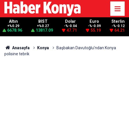
Altın
BIST
Dolar
Euro
Sterlin
+%0.29
+%0.27
-%-0.04
-%-0.09
-%-0.12
6678.96
13817.09
47.71
55.19
64.21
Anasayfa
Konya
Başbakan Davutoğlu'ndan Konya
polisine tebrik