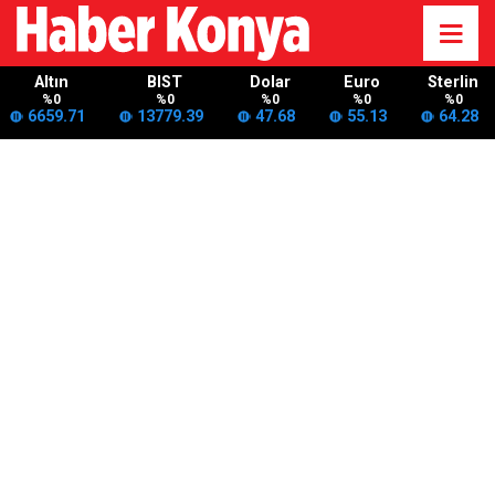
Altın
BIST
Dolar
Euro
Sterlin
%0
%0
%0
%0
%0
6659.71
13779.39
47.68
55.13
64.28