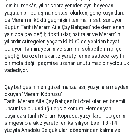
için bu mekân, yıllar sonra yeniden aynı heyecanı
yaşatan bir buluşma noktası olurken, genç kuşaklara
da Meram'ın köklü geçmişini tanıma fırsatı sunuyor.
Bugün Tarihi Meram Aile Çay Bahçesi'nde demlenen
yalnızca çay değil; dostluklar, hatıralar ve Meram'ın
yıllardır süregelen yaşam kültürü de yeniden hayat
buluyor. Tarihin, yeşilin ve samimi sohbetlerin iç içe
geçtiği bu özel mekân, ziyaretçilerine sadece keyifli
bir mola değil, geçmişe uzanan unutulmaz bir yolculuk
vadediyor.
Çay bahçesinin en güzel manzarası; yüzyıllara meydan
okuyan ‘Meram Köprüsü’
Tarihi Meram Aile Çay Bahçesi'ni özel kılan en önemli
unsur ise bulunduğu eşsiz konum. Hemen yanı
başındaki tarihi Meram Köprüsü, yüzyıllardır bölgenin
simgesi olarak ziyaretçileri karşılıyor. Eser 13.-14.
yüzyıla Anadolu Selçukluları döneminden kalma ve