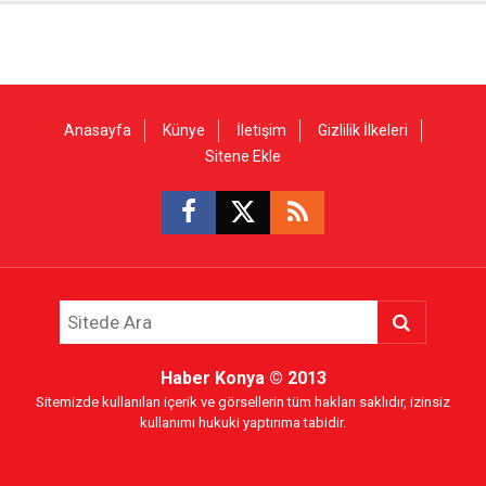
Anasayfa
Künye
İletişim
Gizlilik İlkeleri
Sitene Ekle
Haber Konya
© 2013
Sitemizde kullanılan içerik ve görsellerin tüm hakları saklıdır, izinsiz
kullanımı hukuki yaptırıma tabidir.