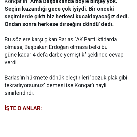
Kongar'ın
"
Ama Başbakanda böyle birşey yok.
Seçim kazandığı gece çok iyiydi. Bir önceki
seçimlerde çıktı biz herkesi kucaklayacağız dedi.
Ondan sonra herkese dirseğini döndü' dedi.
Bu sözlere karşı çıkan Barlas "
AK Parti iktidarda
olmasa, Başbakan Erdoğan olmasa belki bu
güne kadar 4 defa darbe yemiştik" şeklinde cevap
verdi.
Barlas'ın hükmete dönük eleştirileri 'bozuk plak gibi
tekrarlıyorsunuz' demesi ise Kongar'ı hayli
sinirlendirdi.
İŞTE O ANLAR: