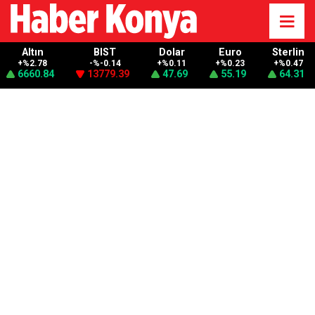
Altın
BIST
Dolar
Euro
Sterlin
+%2.78
-%-0.14
+%0.11
+%0.23
+%0.47
6660.84
13779.39
47.69
55.19
64.31