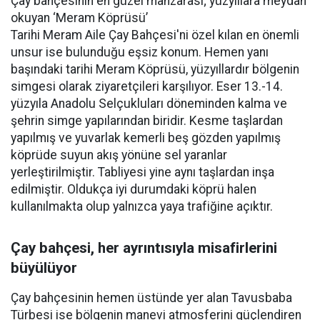
Çay bahçesinin en güzel manzarası; yüzyıllara meydan
okuyan ‘Meram Köprüsü’
Tarihi Meram Aile Çay Bahçesi'ni özel kılan en önemli
unsur ise bulunduğu eşsiz konum. Hemen yanı
başındaki tarihi Meram Köprüsü, yüzyıllardır bölgenin
simgesi olarak ziyaretçileri karşılıyor. Eser 13.-14.
yüzyıla Anadolu Selçukluları döneminden kalma ve
şehrin simge yapılarından biridir. Kesme taşlardan
yapılmış ve yuvarlak kemerli beş gözden yapılmış
köprüde suyun akış yönüne sel yaranlar
yerleştirilmiştir. Tabliyesi yine aynı taşlardan inşa
edilmiştir. Oldukça iyi durumdaki köprü halen
kullanılmakta olup yalnızca yaya trafiğine açıktır.
Çay bahçesi, her ayrıntısıyla misafirlerini
büyülüyor
Çay bahçesinin hemen üstünde yer alan Tavusbaba
Türbesi ise bölgenin manevi atmosferini güçlendiren