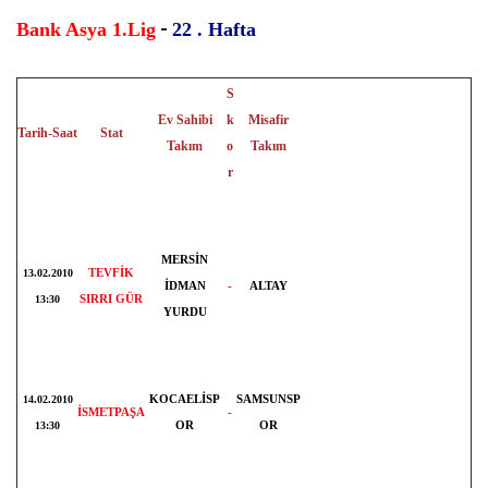
Bank Asya 1.Lig
-
22 .
Hafta
S
Ev Sahibi
k
Misafir
Tarih-Saat
Stat
Takım
o
Takım
r
MERSİN
TEVFİK
13.02.2010
İDMAN
-
ALTAY
SIRRI GÜR
13:30
YURDU
KOCAELİSP
SAMSUNSP
14.02.2010
İSMETPAŞA
-
OR
OR
13:30