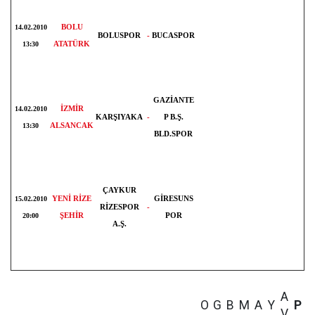
BOLU
14.02.2010
BOLUSPOR
-
BUCASPOR
ATATÜRK
13:30
GAZİANTE
İZMİR
14.02.2010
KARŞIYAKA
-
P B.Ş.
ALSANCAK
13:30
BLD.SPOR
ÇAYKUR
YENİ RİZE
GİRESUNS
15.02.2010
RİZESPOR
-
ŞEHİR
POR
20:00
A.Ş.
A
O
G
B
M
A
Y
P
V