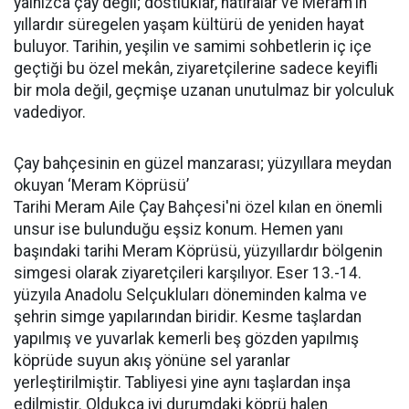
yalnızca çay değil; dostluklar, hatıralar ve Meram'ın
yıllardır süregelen yaşam kültürü de yeniden hayat
buluyor. Tarihin, yeşilin ve samimi sohbetlerin iç içe
geçtiği bu özel mekân, ziyaretçilerine sadece keyifli
bir mola değil, geçmişe uzanan unutulmaz bir yolculuk
vadediyor.
Çay bahçesinin en güzel manzarası; yüzyıllara meydan
okuyan ‘Meram Köprüsü’
Tarihi Meram Aile Çay Bahçesi'ni özel kılan en önemli
unsur ise bulunduğu eşsiz konum. Hemen yanı
başındaki tarihi Meram Köprüsü, yüzyıllardır bölgenin
simgesi olarak ziyaretçileri karşılıyor. Eser 13.-14.
yüzyıla Anadolu Selçukluları döneminden kalma ve
şehrin simge yapılarından biridir. Kesme taşlardan
yapılmış ve yuvarlak kemerli beş gözden yapılmış
köprüde suyun akış yönüne sel yaranlar
yerleştirilmiştir. Tabliyesi yine aynı taşlardan inşa
edilmiştir. Oldukça iyi durumdaki köprü halen