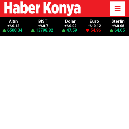
Altın
BIST
Dolar
Euro
Sterlin
+%0.13
+%0.7
+%0.02
-%-0.12
+%0.08
6500.34
13798.82
47.59
54.96
64.05