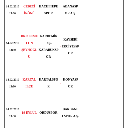
CEBECİ
HACETTEPE
ADANASP
14.02.2010
-
İNÖNÜ
SPOR
OR A.Ş.
13:30
DR.NECME
KARDEMİR
KAYSERİ
TTİN
D.Ç.
14.02.2010
-
ERCİYESSP
ŞEYHOĞL
KARABÜKSP
13:30
OR
U
OR
KARTAL
KARTALSPO
KONYASP
14.02.2010
-
İLÇE
R
OR
13:30
DARDANE
14.02.2010
19 EYLÜL
ORDUSPOR
-
LSPOR A.Ş.
13:30