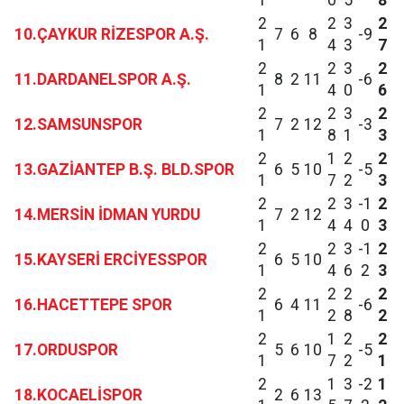
1
0
5
8
2
2
3
2
10.ÇAYKUR RİZESPOR A.Ş.
7
6
8
-9
1
4
3
7
2
2
3
2
11.DARDANELSPOR A.Ş.
8
2
11
-6
1
4
0
6
2
2
3
2
12.SAMSUNSPOR
7
2
12
-3
1
8
1
3
2
1
2
2
13.GAZİANTEP B.Ş. BLD.SPOR
6
5
10
-5
1
7
2
3
2
2
3
-1
2
14.MERSİN İDMAN YURDU
7
2
12
1
4
4
0
3
2
2
3
-1
2
15.KAYSERİ ERCİYESSPOR
6
5
10
1
4
6
2
3
2
2
2
2
16.HACETTEPE SPOR
6
4
11
-6
1
2
8
2
2
1
2
2
17.ORDUSPOR
5
6
10
-5
1
7
2
1
2
1
3
-2
1
18.KOCAELİSPOR
2
6
13