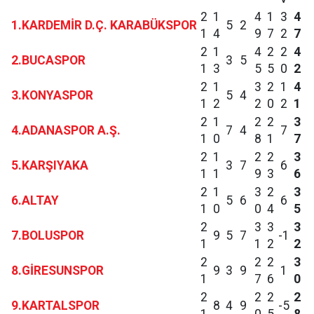
2
1
4
1
3
4
1.KARDEMİR D.Ç. KARABÜKSPOR
5
2
1
4
9
7
2
7
2
1
4
2
2
4
2.BUCASPOR
3
5
1
3
5
5
0
2
2
1
3
2
1
4
3.KONYASPOR
5
4
1
2
2
0
2
1
2
1
2
2
3
4.ADANASPOR A.Ş.
7
4
7
1
0
8
1
7
2
1
2
2
3
5.KARŞIYAKA
3
7
6
1
1
9
3
6
2
1
3
2
3
6.ALTAY
5
6
6
1
0
0
4
5
2
3
3
3
7.BOLUSPOR
9
5
7
-1
1
1
2
2
2
2
2
3
8.GİRESUNSPOR
9
3
9
1
1
7
6
0
2
2
2
2
9.KARTALSPOR
8
4
9
-5