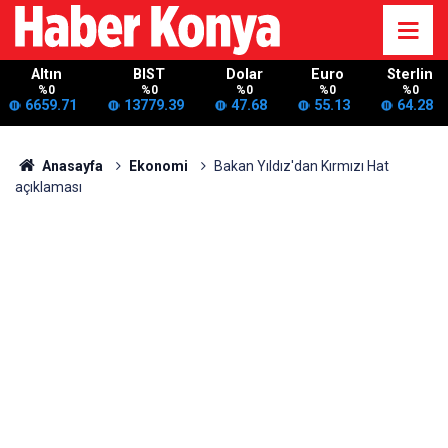
Altın
BIST
Dolar
Euro
Sterlin
%0
%0
%0
%0
%0
6659.71
13779.39
47.68
55.13
64.28
Anasayfa
Ekonomi
Bakan Yıldız'dan Kırmızı Hat
açıklaması