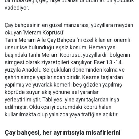
bir mola değil, geçmişe uzanan unutulmaz bir yolculuk
vadediyor.
Çay bahçesinin en güzel manzarası; yüzyıllara meydan
okuyan ‘Meram Köprüsü’
Tarihi Meram Aile Çay Bahçesi'ni özel kılan en önemli
unsur ise bulunduğu eşsiz konum. Hemen yanı
başındaki tarihi Meram Köprüsü, yüzyıllardır bölgenin
simgesi olarak ziyaretçileri karşılıyor. Eser 13.-14.
yüzyıla Anadolu Selçukluları döneminden kalma ve
şehrin simge yapılarından biridir. Kesme taşlardan
yapılmış ve yuvarlak kemerli beş gözden yapılmış
köprüde suyun akış yönüne sel yaranlar
yerleştirilmiştir. Tabliyesi yine aynı taşlardan inşa
edilmiştir. Oldukça iyi durumdaki köprü halen
kullanılmakta olup yalnızca yaya trafiğine açıktır.
Çay bahçesi, her ayrıntısıyla misafirlerini