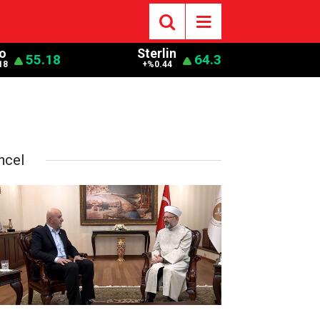
o
Sterlin
55.18
64.3
18
+%0.44
ncel