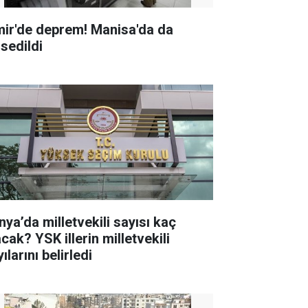
mir'de deprem! Manisa'da da
ssedildi
nya’da milletvekili sayısı kaç
K illerin milletvekili
ılarını belirledi