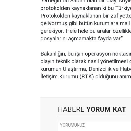
"Örneğin bu Sabah olan bir olayı söy
protokolden kaynaklanan ki bu Türkiye'
Protokolden kaynaklanan bir zafiyett
geliyormuş gibi bütün kurumlara mail
gerekiyor. Hele hele bu aralar özelli
dosyalarını açmamakta fayda var."
Bakanlığın, bu işin operasyon noktasın
olayın teknik olarak nasıl yönetilmesi g
kurumun Ulaştırma, Denizcilik ve Haber
İletişim Kurumu (BTK) olduğunu anıms
HABERE
YORUM KAT