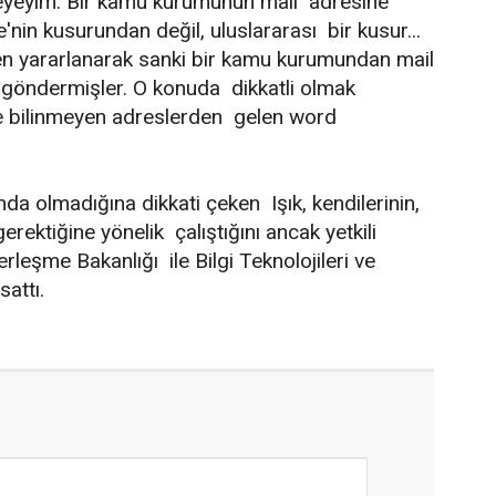
leyeyim: Bir kamu kurumunun mail adresine
nin kusurundan değil, uluslararası bir kusur...
en yararlanarak sanki bir kamu kurumundan mail
 göndermişler. O konuda dikkatli olmak
kle bilinmeyen adreslerden gelen word
da olmadığına dikkati çeken Işık, kendilerinin,
erektiğine yönelik çalıştığını ancak yetkili
leşme Bakanlığı ile Bilgi Teknolojileri ve
attı.