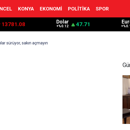
NCEL
KONYA
EKONOMI
POLITIKA
SPOR
Dolar
Eur
13781.08
47.71
+%0.12
+%0.
ılar sürüyor, sakın açmayın
Gü