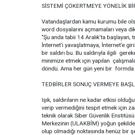
SİSTEMİ ÇÖKERTMEYE YÖNELİK BİR 
Vatandaşlardan kamu kurumu bile olsa
word dosyalarını açmamaları veya dikka
"Şu anda tabii 14 Aralık'ta başlayan, tr
İnternet'i yavaşlatmaya, İnternet'e g
bir saldırı bu. Bu saldırıyla ilgili gerek
minimize etmek için yapılan çalışma
döndü. Ama her gün yeni bir formda yen
TEDBİRLER SONUÇ VERMEYE BAŞL
Işık, saldırıların ne kadar etkisi olduğ
verip vermediğini tespit etmek için z
teknik olarak Siber Güvenlik Enstitüs
Merkezinin (ULAKBİM) yoğun şekilde ça
olup olmadığı noktasında henüz bir ş