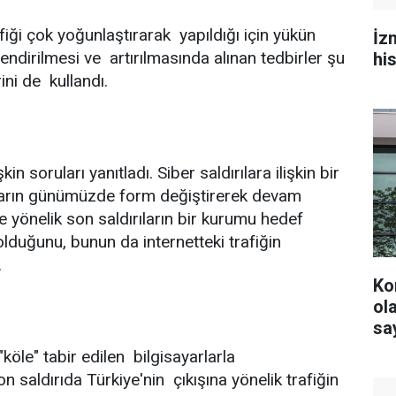
rafiği çok yoğunlaştırarak yapıldığı için yükün
İz
tlendirilmesi ve artırılmasında alınan tedbirler şu
hi
ni de kullandı.
 soruları yanıtladı. Siber saldırılara ilişkin bir
ıların günümüzde form değiştirerek devam
'ye yönelik son saldırıların bir kurumu hedef
lduğunu, bunun da internetteki trafiğin
.
Ko
olacak? YS
say
köle" tabir edilen bilgisayarlarla
on saldırıda Türkiye'nin çıkışına yönelik trafiğin