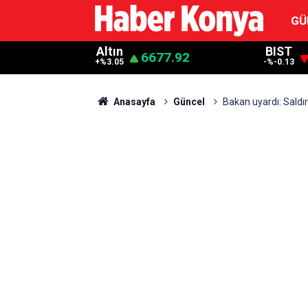
GÜ
Altın
BIST
6677.92
+%3.05
-%-0.13
Anasayfa
Güncel
Bakan uyardı: Saldır