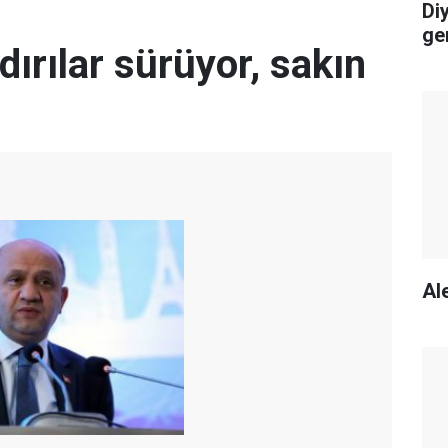
Di
ge
dırılar sürüyor, sakın
Ale