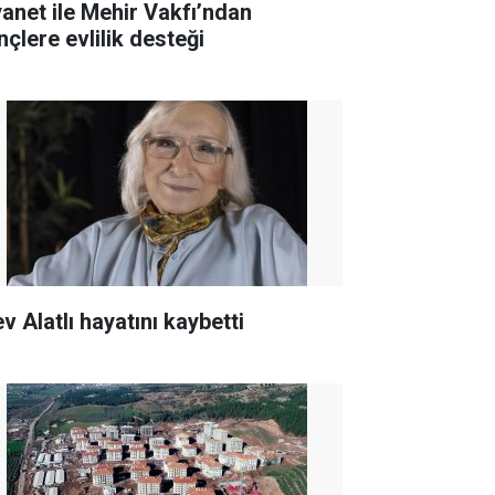
yanet ile Mehir Vakfı’ndan
nçlere evlilik desteği
v Alatlı hayatını kaybetti