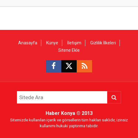
Anasayfa
Künye
İletişim
Gizlilik İlkeleri
Sitene Ekle
Haber Konya
© 2013
Sitemizde kullanılan içerik ve görsellerin tüm hakları saklıdır, izinsiz
kullanımı hukuki yaptırıma tabidir.