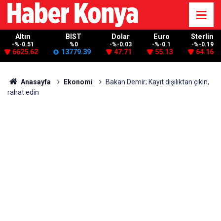
Altın
BIST
Dolar
Euro
Sterlin
-%-0.51
%0
-%-0.03
-%-0.1
-%-0.19
6625.62
13779.39
47.71
55.13
64.16
Anasayfa
Ekonomi
Bakan Demir; Kayıt dışılıktan çıkın,
rahat edin