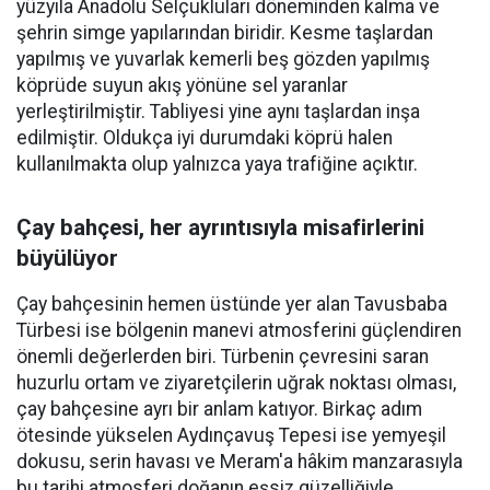
yüzyıla Anadolu Selçukluları döneminden kalma ve
şehrin simge yapılarından biridir. Kesme taşlardan
yapılmış ve yuvarlak kemerli beş gözden yapılmış
köprüde suyun akış yönüne sel yaranlar
yerleştirilmiştir. Tabliyesi yine aynı taşlardan inşa
edilmiştir. Oldukça iyi durumdaki köprü halen
kullanılmakta olup yalnızca yaya trafiğine açıktır.
Çay bahçesi, her ayrıntısıyla misafirlerini
büyülüyor
Çay bahçesinin hemen üstünde yer alan Tavusbaba
Türbesi ise bölgenin manevi atmosferini güçlendiren
önemli değerlerden biri. Türbenin çevresini saran
huzurlu ortam ve ziyaretçilerin uğrak noktası olması,
çay bahçesine ayrı bir anlam katıyor. Birkaç adım
ötesinde yükselen Aydınçavuş Tepesi ise yemyeşil
dokusu, serin havası ve Meram'a hâkim manzarasıyla
bu tarihi atmosferi doğanın eşsiz güzelliğiyle