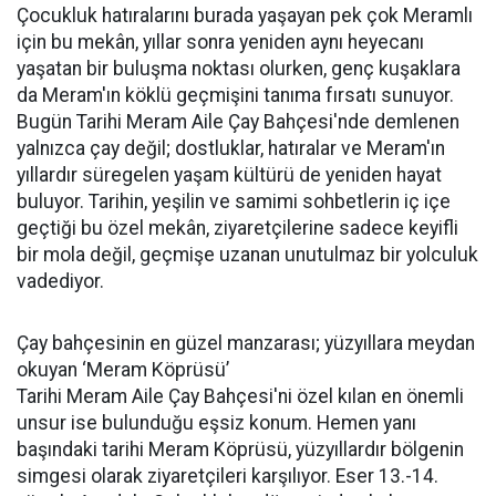
Çocukluk hatıralarını burada yaşayan pek çok Meramlı
için bu mekân, yıllar sonra yeniden aynı heyecanı
yaşatan bir buluşma noktası olurken, genç kuşaklara
da Meram'ın köklü geçmişini tanıma fırsatı sunuyor.
Bugün Tarihi Meram Aile Çay Bahçesi'nde demlenen
yalnızca çay değil; dostluklar, hatıralar ve Meram'ın
yıllardır süregelen yaşam kültürü de yeniden hayat
buluyor. Tarihin, yeşilin ve samimi sohbetlerin iç içe
geçtiği bu özel mekân, ziyaretçilerine sadece keyifli
bir mola değil, geçmişe uzanan unutulmaz bir yolculuk
vadediyor.
Çay bahçesinin en güzel manzarası; yüzyıllara meydan
okuyan ‘Meram Köprüsü’
Tarihi Meram Aile Çay Bahçesi'ni özel kılan en önemli
unsur ise bulunduğu eşsiz konum. Hemen yanı
başındaki tarihi Meram Köprüsü, yüzyıllardır bölgenin
simgesi olarak ziyaretçileri karşılıyor. Eser 13.-14.