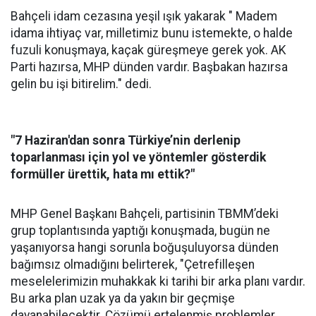
Bahçeli idam cezasına yeşil ışık yakarak " Madem
idama ihtiyaç var, milletimiz bunu istemekte, o halde
fuzuli konuşmaya, kaçak güreşmeye gerek yok. AK
Parti hazırsa, MHP dünden vardır. Başbakan hazırsa
gelin bu işi bitirelim." dedi.
"7 Haziran'dan sonra Türkiye’nin derlenip
toparlanması için yol ve yöntemler gösterdik
formüller ürettik, hata mı ettik?"
MHP Genel Başkanı Bahçeli, partisinin TBMM’deki
grup toplantısında yaptığı konuşmada, bugün ne
yaşanıyorsa hangi sorunla boğuşuluyorsa dünden
bağımsız olmadığını belirterek, "Çetrefilleşen
meselelerimizin muhakkak ki tarihi bir arka planı vardır.
Bu arka plan uzak ya da yakın bir geçmişe
dayanabilecektir. Çözümü ertelenmiş problemler