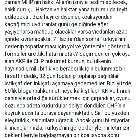
zaman MHP’nin hakkı Allah’ın izniyle teslim edilecek,
haklı duruşu, Haktan ve halktan yana tutumu da teyit
edilecektir. Bize hayırcı diyenler, koalisyondan
kaçtığımızı uyduranlar günü geldiğinde eğer
yaşıyorlarsa mahcup olacaklar varsa vicdanları azap
içinde kıvranacaktır. 7 Haziran'dan sonra Türkiye’nin
derlenip toparlanması için yol ve yöntemler gösterdik
formüller ürettik, hata mı ettik? Seçimden en çok oyu
alan AKP ile CHP hükümet kursun, bu ülkenin
hayrınadır, milli birlik ve beraberlik için bulunmaz bir
fırsattır dedik, 32 gün toplanıp toplanıp dağıldılar
istikşafiden inkişafı aşamaya geçemediler. Bizi yüzde
60’lık bloğa mahkum etmeye kalkıştılar, PKK ve İmralı
canisiyle ortaklığa sürüklenmek için çırpındılar, oyunu
bozunca adeta kudurdular deliye döndüler. CHP’nin
kuyruk acısı ta buraya dayanmaktadır. Sırf bu yüzden
eleştirildik, saldırılara uğradık. Ancak şunu bilmiyorlar
ki inançlarımızla, Türkiye’nin gerçekleriyle, milletimizin
beklentileriyle bağdaşmayan bir koalisyona sonu