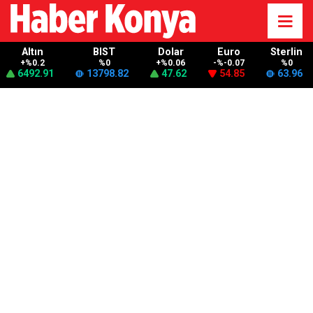
Altın
BIST
Dolar
Euro
Sterlin
+%0.2
%0
+%0.06
-%-0.07
%0
6492.91
13798.82
47.62
54.85
63.96