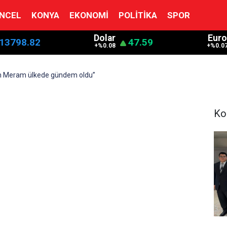
NCEL
KONYA
EKONOMI
POLITIKA
SPOR
Dolar
Euro
13798.82
47.59
+%0.08
+%0.0
m Meram ülkede gündem oldu”
Ko