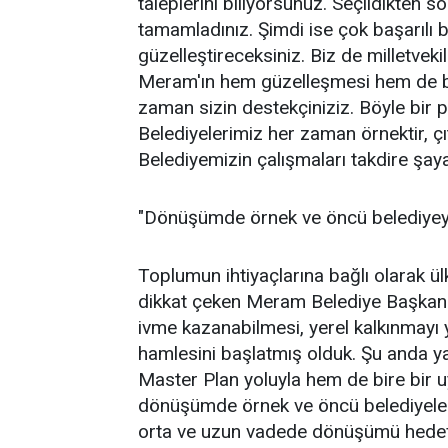
taleplerini biliyorsunuz. Seçildikten 
tamamladınız. Şimdi ise çok başarılı b
güzelleştireceksiniz. Biz de milletveki
Meram'ın hem güzelleşmesi hem de büy
zaman sizin destekçiniziz. Böyle bir pr
Belediyelerimiz her zaman örnektir, ç
Belediyemizin çalışmaları takdire şay
"Dönüşümde örnek ve öncü belediyey
Toplumun ihtiyaçlarına bağlı olarak ü
dikkat çeken Meram Belediye Başkan
ivme kazanabilmesi, yerel kalkınmayı
hamlesini başlatmış olduk. Şu anda y
Master Plan yoluyla hem de bire bir u
dönüşümde örnek ve öncü belediyelerd
orta ve uzun vadede dönüşümü hedefl