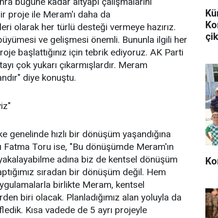
sonra bugüne kadar altyapı çalışmalarını
Kü
ir proje ile Meram'ı daha da
Ko
lleri olarak her türlü desteği vermeye hazırız.
çik
ümesi ve gelişmesi önemli. Bununla ilgili her
oje başlattığınız için tebrik ediyoruz. AK Parti
ıtayı çok yukarı çıkarmışlardır. Meram
andır" diye konuştu.
iz"
lke genelinde hızlı bir dönüşüm yaşandığına
ı Fatma Toru ise, "Bu dönüşümde Meram'ın
 yakalayabilme adına biz de kentsel dönüşüm
Ko
aptığımız sıradan bir dönüşüm değil. Hem
ygulamalarla birlikte Meram, kentsel
en biri olacak. Planladığımız alan yoluyla da
edik. Kısa vadede de 5 ayrı projeyle