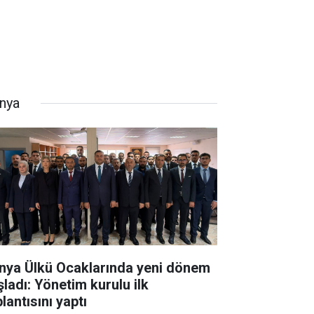
nya
nya Ülkü Ocaklarında yeni dönem
şladı: Yönetim kurulu ilk
lantısını yaptı