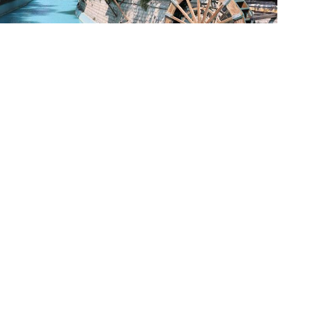
Se
Su
ula
 insanların ortak anılarını taşır. Meram'ın
ihi Meram Aile Çay Bahçesi, bir bardak
i, çocukluk anılarını ve eski Meram
arın anılarını ve yıllara yayılan dostluklarını