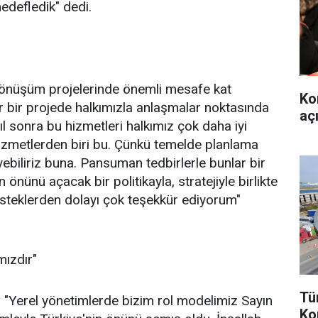
edefledik" dedi.
 dönüşüm projelerinde önemli mesafe kat
Ko
r bir projede halkımızla anlaşmalar noktasında
aç
ıl sonra bu hizmetleri halkımız çok daha iyi
izmetlerden biri bu. Çünkü temelde planlama
yebiliriz buna. Pansuman tedbirlerle bunlar bir
önünü açacak bir politikayla, stratejiyle birlikte
esteklerden dolayı çok teşekkür ediyorum"
ızdır"
Tü
"Yerel yönetimlerde bizim rol modelimiz Sayın
Ko