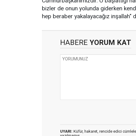
Cumhurbaşkanımızdır. O başlattığı ham
bizler de onun yolunda giderken kend
hep beraber yakalayacağız inşallah" d
HABERE
YORUM KAT
UYARI:
Küfür, hakaret, rencide edici cümleler 
yazılmamış,