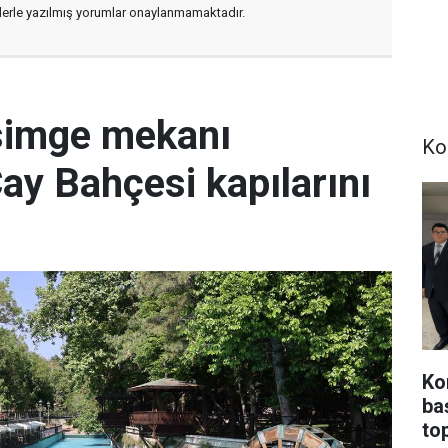
flerle yazılmış yorumlar onaylanmamaktadır.
simge mekanı
Ko
Çay Bahçesi kapılarını
Ko
ba
top