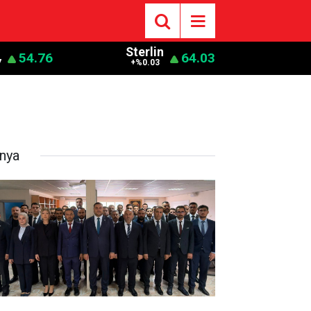
Sterlin
54.76
64.03
7
+%0.03
nya