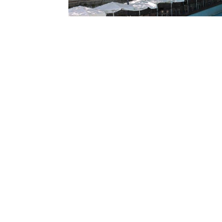
Yayınlanma:
25 Temmuz 2026 Cumartesi 13:56
Bazı mekanlar şehrin hafızasını ve
kalbinde yeniden hayat bulan Tar
çayın etrafında kurulan sohbetler
akşamlarını bugüne taşıyor.
Bazı mekanlar; şehrin hafızasını, insanl