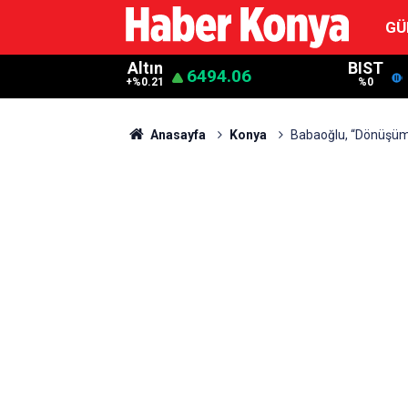
GÜ
Altın
BIST
6494.06
+%0.21
%0
Anasayfa
Konya
Babaoğlu, “Dönüşü