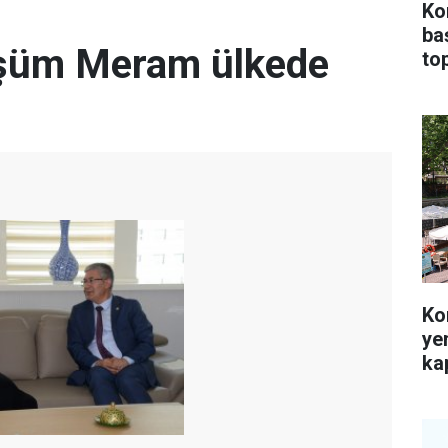
Ko
ba
şüm Meram ülkede
top
Ko
ye
kap