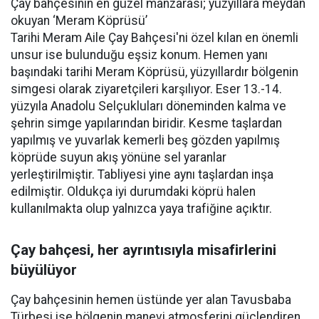
Çay bahçesinin en güzel manzarası; yüzyıllara meydan
okuyan ‘Meram Köprüsü’
Tarihi Meram Aile Çay Bahçesi'ni özel kılan en önemli
unsur ise bulunduğu eşsiz konum. Hemen yanı
başındaki tarihi Meram Köprüsü, yüzyıllardır bölgenin
simgesi olarak ziyaretçileri karşılıyor. Eser 13.-14.
yüzyıla Anadolu Selçukluları döneminden kalma ve
şehrin simge yapılarından biridir. Kesme taşlardan
yapılmış ve yuvarlak kemerli beş gözden yapılmış
köprüde suyun akış yönüne sel yaranlar
yerleştirilmiştir. Tabliyesi yine aynı taşlardan inşa
edilmiştir. Oldukça iyi durumdaki köprü halen
kullanılmakta olup yalnızca yaya trafiğine açıktır.
Çay bahçesi, her ayrıntısıyla misafirlerini
büyülüyor
Çay bahçesinin hemen üstünde yer alan Tavusbaba
Türbesi ise bölgenin manevi atmosferini güçlendiren