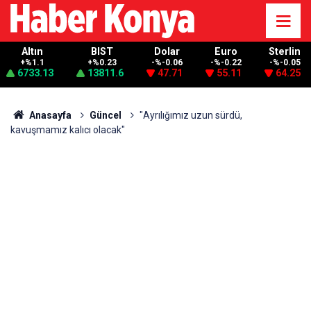
Altın
BIST
Dolar
Euro
Sterlin
+%1.1
+%0.23
-%-0.06
-%-0.22
-%-0.05
6733.13
13811.6
47.71
55.11
64.25
Anasayfa
Güncel
"Ayrılığımız uzun sürdü,
kavuşmamız kalıcı olacak"