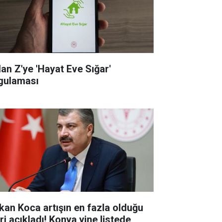
dan Z'ye 'Hayat Eve Sığar'
gulaması
kan Koca artışın en fazla olduğu
eri açıkladı! Konya yine listede