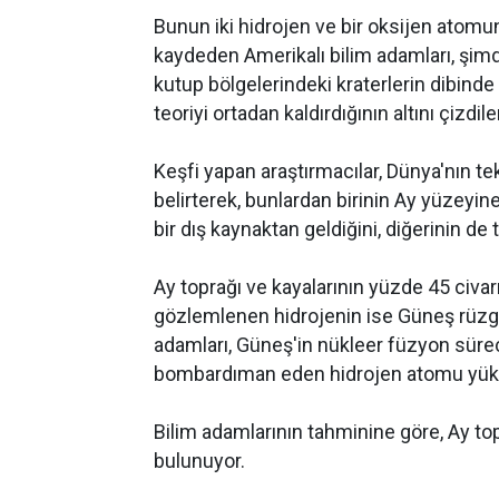
Bunun iki hidrojen ve bir oksijen atomun
kaydeden Amerikalı bilim adamları, şimd
kutup bölgelerindeki kraterlerin dibinde
teoriyi ortadan kaldırdığının altını çizdile
Keşfi yapan araştırmacılar, Dünya'nın te
belirterek, bunlardan birinin Ay yüzeyi
bir dış kaynaktan geldiğini, diğerinin 
Ay toprağı ve kayalarının yüzde 45 civar
gözlemlenen hidrojenin ise Güneş rüzgar
adamları, Güneş'in nükleer füzyon süreci
bombardıman eden hidrojen atomu yüklü p
Bilim adamlarının tahminine göre, Ay to
bulunuyor.