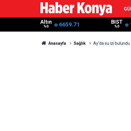
GÜ
Altın
BIST
6659.71
%0
%0
Anasayfa
Sağlık
Ay'da su izi bulundu