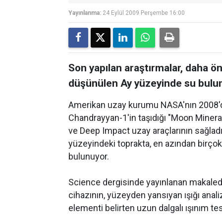
Yayınlanma:
24 Eylül 2009 Perşembe 16:00
Son yapılan araştırmalar, daha ö
düşünülen Ay yüzeyinde su bulun
Amerikan uzay kurumu NASA'nın 2008'de
Chandrayyan-1'in taşıdığı "Moon Mineral
ve Deep Impact uzay araçlarının sağladığ
yüzeyindeki toprakta, en azından birçok
bulunuyor.
Science dergisinde yayınlanan makalede
cihazının, yüzeyden yansıyan ışığı anali
elementi belirten uzun dalgalı ışınım tespi