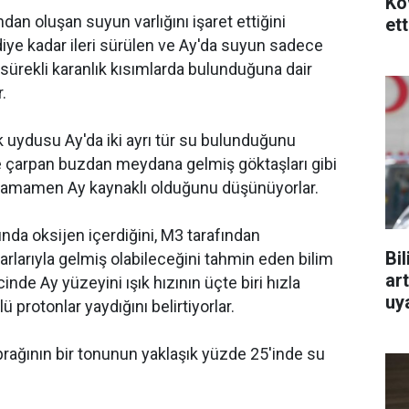
Ko
dan oluşan suyun varlığını işaret ettiğini
ett
iye kadar ileri sürülen ve Ay'da suyun sadece
 sürekli karanlık kısımlarda bulunduğuna dair
r.
k uydusu Ay'da iki ayrı tür su bulunduğunu
ne çarpan buzdan meydana gelmiş göktaşları gibi
de tamamen Ay kaynaklı olduğunu düşünüyorlar.
ında oksijen içerdiğini, M3 tarafından
Bi
larıyla gelmiş olabileceğini tahmin eden bilim
art
nde Ay yüzeyini ışık hızının üçte biri hızla
uy
rotonlar yaydığını belirtiyorlar.
prağının bir tonunun yaklaşık yüzde 25'inde su