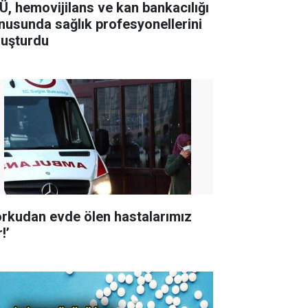
Ü, hemovijilans ve kan bankacılığı
nusunda sağlık profesyonellerini
luşturdu
orkudan evde ölen hastalarımız
!’