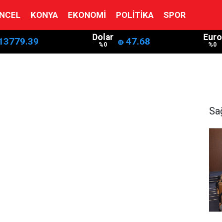
NCEL
KONYA
EKONOMI
POLITIKA
SPOR
Dolar
Euro
13779.39
47.68
%0
%0
Sa