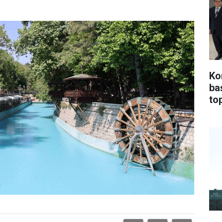
Ko
ba
top