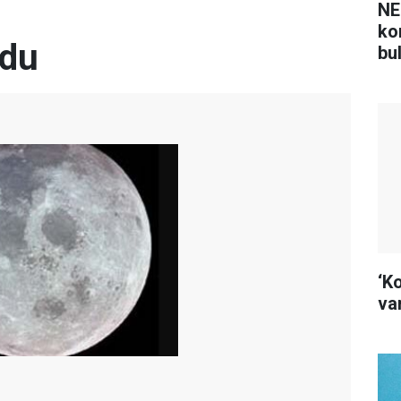
NE
ko
ndu
bu
‘K
var