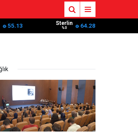
Sterlin
55.13
64.28
%0
ğlık