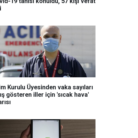
vid-19 tanısı konuldu, 57 kişi vefat
i
lim Kurulu Üyesinden vaka sayıları
ış gösteren iller için 'sıcak hava'
arısı