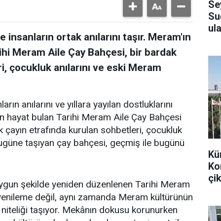
Se
Su
ula
 insanların ortak anılarını taşır. Meram'ın
ihi Meram Aile Çay Bahçesi, bir bardak
i, çocukluk anılarını ve eski Meram
arın anılarını ve yıllara yayılan dostluklarını
en hayat bulan Tarihi Meram Aile Çay Bahçesi
k çayın etrafında kurulan sohbetleri, çocukluk
bugüne taşıyan çay bahçesi, geçmiş ile bugünü
Kü
Ko
çik
uygun şekilde yeniden düzenlenen Tarihi Meram
r yenileme değil, aynı zamanda Meram kültürünün
 niteliği taşıyor. Mekânın dokusu korunurken