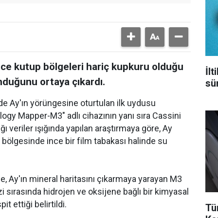
nce kutup bölgeleri hariç kupkuru olduğu
İl
duğunu ortaya çıkardı.
sür
 Ay'ın yörüngesine oturtulan ilk uydusu
ogy Mapper-M3" adlı cihazının yanı sıra Cassini
ı veriler ışığında yapılan araştırmaya göre, Ay
 bölgesinde ince bir film tabakası halinde su
, Ay'ın mineral haritasını çıkarmaya yarayan M3
zi sırasında hidrojen ve oksijene bağlı bir kimyasal
t ettiği belirtildi.
Tü