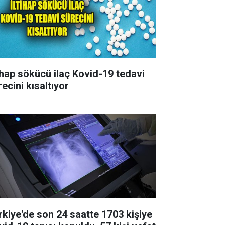
tihap sökücü ilaç Kovid-19 tedavi
ecini kısaltıyor
rkiye'de son 24 saatte 1703 kişiye