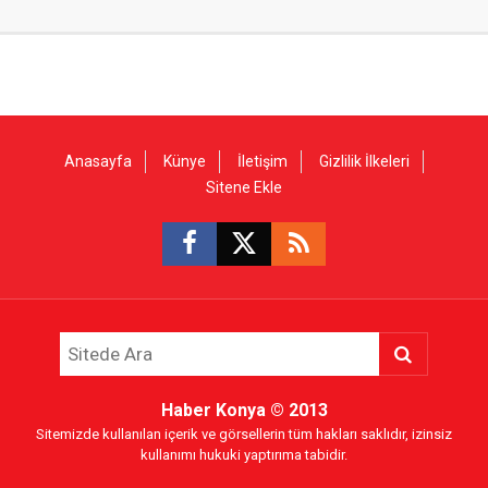
Anasayfa
Künye
İletişim
Gizlilik İlkeleri
Sitene Ekle
Haber Konya
© 2013
Sitemizde kullanılan içerik ve görsellerin tüm hakları saklıdır, izinsiz
kullanımı hukuki yaptırıma tabidir.