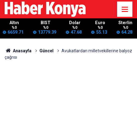
Altın
BIST
Dolar
Euro
Sterlin
%0
%0
%0
%0
%0
6659.71
13779.39
47.68
55.13
64.28
Anasayfa
Güncel
Avukatlardan milletvekillerine balyoz
çağrısı