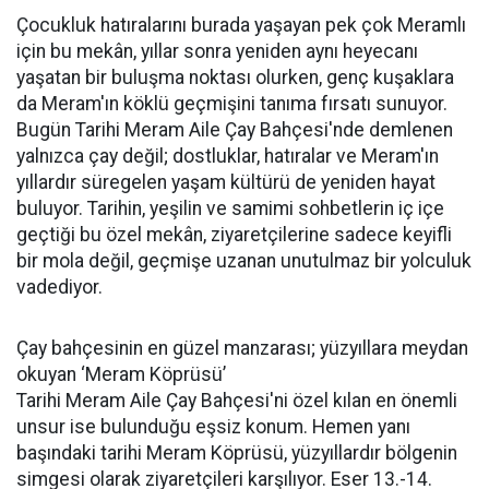
Çocukluk hatıralarını burada yaşayan pek çok Meramlı
için bu mekân, yıllar sonra yeniden aynı heyecanı
yaşatan bir buluşma noktası olurken, genç kuşaklara
da Meram'ın köklü geçmişini tanıma fırsatı sunuyor.
Bugün Tarihi Meram Aile Çay Bahçesi'nde demlenen
yalnızca çay değil; dostluklar, hatıralar ve Meram'ın
yıllardır süregelen yaşam kültürü de yeniden hayat
buluyor. Tarihin, yeşilin ve samimi sohbetlerin iç içe
geçtiği bu özel mekân, ziyaretçilerine sadece keyifli
bir mola değil, geçmişe uzanan unutulmaz bir yolculuk
vadediyor.
Çay bahçesinin en güzel manzarası; yüzyıllara meydan
okuyan ‘Meram Köprüsü’
Tarihi Meram Aile Çay Bahçesi'ni özel kılan en önemli
unsur ise bulunduğu eşsiz konum. Hemen yanı
başındaki tarihi Meram Köprüsü, yüzyıllardır bölgenin
simgesi olarak ziyaretçileri karşılıyor. Eser 13.-14.