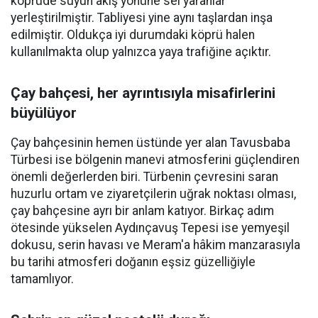
köprüde suyun akış yönüne sel yaranlar
yerleştirilmiştir. Tabliyesi yine aynı taşlardan inşa
edilmiştir. Oldukça iyi durumdaki köprü halen
kullanılmakta olup yalnızca yaya trafiğine açıktır.
Çay bahçesi, her ayrıntısıyla misafirlerini
büyülüyor
Çay bahçesinin hemen üstünde yer alan Tavusbaba
Türbesi ise bölgenin manevi atmosferini güçlendiren
önemli değerlerden biri. Türbenin çevresini saran
huzurlu ortam ve ziyaretçilerin uğrak noktası olması,
çay bahçesine ayrı bir anlam katıyor. Birkaç adım
ötesinde yükselen Aydınçavuş Tepesi ise yemyeşil
dokusu, serin havası ve Meram'a hâkim manzarasıyla
bu tarihi atmosferi doğanın eşsiz güzelliğiyle
tamamlıyor.