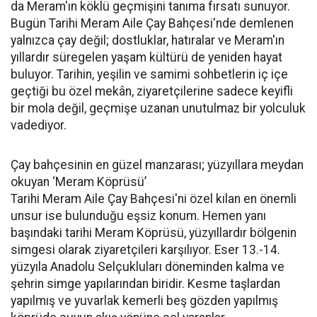
da Meram'ın köklü geçmişini tanıma fırsatı sunuyor.
Bugün Tarihi Meram Aile Çay Bahçesi'nde demlenen
yalnızca çay değil; dostluklar, hatıralar ve Meram'ın
yıllardır süregelen yaşam kültürü de yeniden hayat
buluyor. Tarihin, yeşilin ve samimi sohbetlerin iç içe
geçtiği bu özel mekân, ziyaretçilerine sadece keyifli
bir mola değil, geçmişe uzanan unutulmaz bir yolculuk
vadediyor.
Çay bahçesinin en güzel manzarası; yüzyıllara meydan
okuyan ‘Meram Köprüsü’
Tarihi Meram Aile Çay Bahçesi'ni özel kılan en önemli
unsur ise bulunduğu eşsiz konum. Hemen yanı
başındaki tarihi Meram Köprüsü, yüzyıllardır bölgenin
simgesi olarak ziyaretçileri karşılıyor. Eser 13.-14.
yüzyıla Anadolu Selçukluları döneminden kalma ve
şehrin simge yapılarından biridir. Kesme taşlardan
yapılmış ve yuvarlak kemerli beş gözden yapılmış