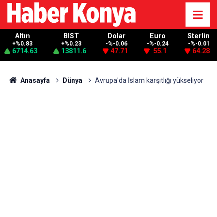
Altın
BIST
Dolar
Euro
Sterlin
+%0.83
+%0.23
-%-0.06
-%-0.24
-%-0.01
6714.63
13811.6
47.71
55.1
64.28
Anasayfa
Dünya
Avrupa'da İslam karşıtlığı yükseliyor