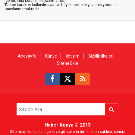
içeren, imla kuralları ile yazılmamış,
Türkçe karakter kullanılmayan ve büyük harflerle yazılmış yorumlar
onaylanmamaktadır.
Anasayfa
Künye
İletişim
Gizlilik İlkeleri
Sitene Ekle
Haber Konya
© 2013
Sitemizde kullanılan içerik ve görsellerin tüm hakları saklıdır, izinsiz