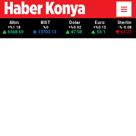
Altın
BIST
Dolar
Euro
Sterlin
+%1.18
%0
+%0.02
+%0.15
-%-0.08
6568.69
13703.13
47.58
55.1
64.23