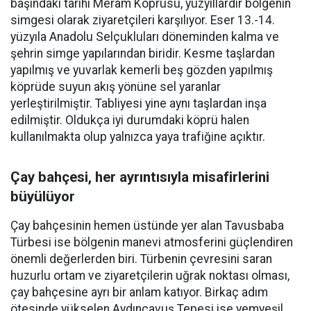
başındaki tarihi Meram Köprüsü, yüzyıllardır bölgenin
simgesi olarak ziyaretçileri karşılıyor. Eser 13.-14.
yüzyıla Anadolu Selçukluları döneminden kalma ve
şehrin simge yapılarından biridir. Kesme taşlardan
yapılmış ve yuvarlak kemerli beş gözden yapılmış
köprüde suyun akış yönüne sel yaranlar
yerleştirilmiştir. Tabliyesi yine aynı taşlardan inşa
edilmiştir. Oldukça iyi durumdaki köprü halen
kullanılmakta olup yalnızca yaya trafiğine açıktır.
Çay bahçesi, her ayrıntısıyla misafirlerini
büyülüyor
Çay bahçesinin hemen üstünde yer alan Tavusbaba
Türbesi ise bölgenin manevi atmosferini güçlendiren
önemli değerlerden biri. Türbenin çevresini saran
huzurlu ortam ve ziyaretçilerin uğrak noktası olması,
çay bahçesine ayrı bir anlam katıyor. Birkaç adım
ötesinde yükselen Aydınçavuş Tepesi ise yemyeşil