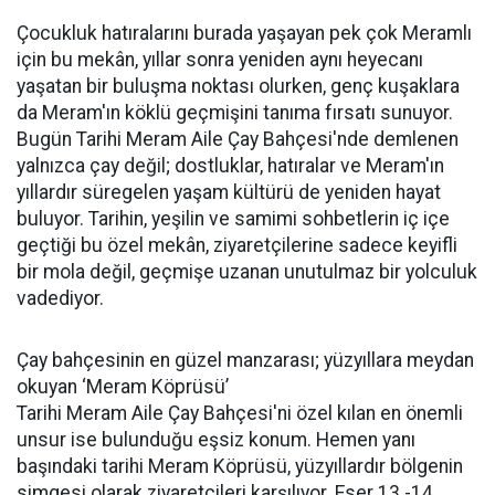
Çocukluk hatıralarını burada yaşayan pek çok Meramlı
için bu mekân, yıllar sonra yeniden aynı heyecanı
yaşatan bir buluşma noktası olurken, genç kuşaklara
da Meram'ın köklü geçmişini tanıma fırsatı sunuyor.
Bugün Tarihi Meram Aile Çay Bahçesi'nde demlenen
yalnızca çay değil; dostluklar, hatıralar ve Meram'ın
yıllardır süregelen yaşam kültürü de yeniden hayat
buluyor. Tarihin, yeşilin ve samimi sohbetlerin iç içe
geçtiği bu özel mekân, ziyaretçilerine sadece keyifli
bir mola değil, geçmişe uzanan unutulmaz bir yolculuk
vadediyor.
Çay bahçesinin en güzel manzarası; yüzyıllara meydan
okuyan ‘Meram Köprüsü’
Tarihi Meram Aile Çay Bahçesi'ni özel kılan en önemli
unsur ise bulunduğu eşsiz konum. Hemen yanı
başındaki tarihi Meram Köprüsü, yüzyıllardır bölgenin
simgesi olarak ziyaretçileri karşılıyor. Eser 13.-14.