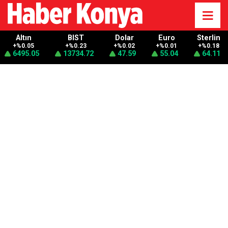
Altın
BIST
Dolar
Euro
Sterlin
+%0.05
+%0.23
+%0.02
+%0.01
+%0.18
6495.05
13734.72
47.59
55.04
64.11