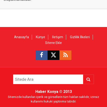
Anasayfa
Künye
İletişim
Gizlilik İlkeleri
Sitene Ekle
Haber Konya
© 2013
Sitemizde kullanılan içerik ve görsellerin tüm hakları saklıdır, izinsiz
kullanımı hukuki yaptırıma tabidir.