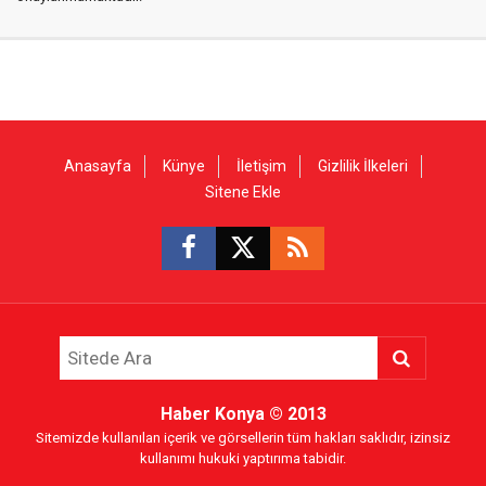
Anasayfa
Künye
İletişim
Gizlilik İlkeleri
Sitene Ekle
Haber Konya
© 2013
Sitemizde kullanılan içerik ve görsellerin tüm hakları saklıdır, izinsiz
kullanımı hukuki yaptırıma tabidir.