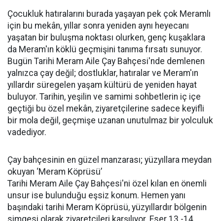
Çocukluk hatıralarını burada yaşayan pek çok Meramlı
için bu mekân, yıllar sonra yeniden aynı heyecanı
yaşatan bir buluşma noktası olurken, genç kuşaklara
da Meram'ın köklü geçmişini tanıma fırsatı sunuyor.
Bugün Tarihi Meram Aile Çay Bahçesi'nde demlenen
yalnızca çay değil; dostluklar, hatıralar ve Meram'ın
yıllardır süregelen yaşam kültürü de yeniden hayat
buluyor. Tarihin, yeşilin ve samimi sohbetlerin iç içe
geçtiği bu özel mekân, ziyaretçilerine sadece keyifli
bir mola değil, geçmişe uzanan unutulmaz bir yolculuk
vadediyor.
Çay bahçesinin en güzel manzarası; yüzyıllara meydan
okuyan ‘Meram Köprüsü’
Tarihi Meram Aile Çay Bahçesi'ni özel kılan en önemli
unsur ise bulunduğu eşsiz konum. Hemen yanı
başındaki tarihi Meram Köprüsü, yüzyıllardır bölgenin
simgesi olarak ziyaretçileri karşılıyor. Eser 13.-14.