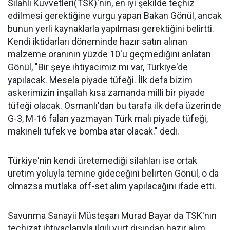
Silahlı Kuvvetleri(TSK)'nin, en iyi şekilde teçhiz
edilmesi gerektiğine vurgu yapan Bakan Gönül, ancak
bunun yerli kaynaklarla yapılması gerektiğini belirtti.
Kendi iktidarları döneminde hazır satın alınan
malzeme oranının yüzde 10'u geçmediğini anlatan
Gönül, "Bir şeye ihtiyacımız mı var, Türkiye'de
yapılacak. Mesela piyade tüfeği. İlk defa bizim
askerimizin inşallah kısa zamanda milli bir piyade
tüfeği olacak. Osmanlı'dan bu tarafa ilk defa üzerinde
G-3, M-16 falan yazmayan Türk malı piyade tüfeği,
makineli tüfek ve bomba atar olacak." dedi.
Türkiye'nin kendi üretemediği silahları ise ortak
üretim yoluyla temine gideceğini belirten Gönül, o da
olmazsa mutlaka off-set alım yapılacağını ifade etti.
Savunma Sanayii Müsteşarı Murad Bayar da TSK'nın
teçhizat ihtiyaçlarıyla ilgili yurt dışından hazır alım