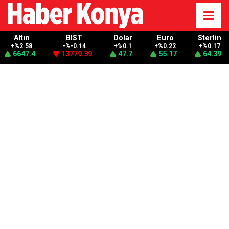
Altın
BIST
Dolar
Euro
Sterlin
+%2.58
-%-0.14
+%0.1
+%0.22
+%0.17
6647.4
13779.39
47.7
55.17
64.39