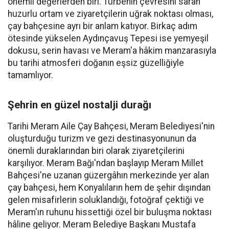
önemli değerlerden biri. Türbenin çevresini saran
huzurlu ortam ve ziyaretçilerin uğrak noktası olması,
çay bahçesine ayrı bir anlam katıyor. Birkaç adım
ötesinde yükselen Aydınçavuş Tepesi ise yemyeşil
dokusu, serin havası ve Meram'a hâkim manzarasıyla
bu tarihi atmosferi doğanın eşsiz güzelliğiyle
tamamlıyor.
Şehrin en güzel nostalji durağı
Tarihi Meram Aile Çay Bahçesi, Meram Belediyesi'nin
oluşturduğu turizm ve gezi destinasyonunun da
önemli duraklarından biri olarak ziyaretçilerini
karşılıyor. Meram Bağı'ndan başlayıp Meram Millet
Bahçesi'ne uzanan güzergâhın merkezinde yer alan
çay bahçesi, hem Konyalıların hem de şehir dışından
gelen misafirlerin soluklandığı, fotoğraf çektiği ve
Meram'ın ruhunu hissettiği özel bir buluşma noktası
hâline geliyor. Meram Belediye Başkanı Mustafa