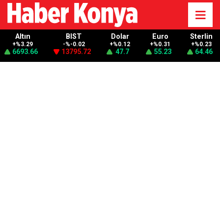
Altın
BIST
Dolar
Euro
Sterlin
+%3.29
-%-0.02
+%0.12
+%0.31
+%0.23
6693.66
13795.72
47.7
55.23
64.46