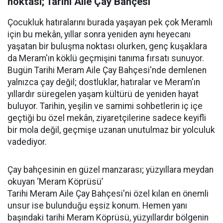
noktası; Tarihi Aile Çay Bahçesi
Çocukluk hatıralarını burada yaşayan pek çok Meramlı
için bu mekân, yıllar sonra yeniden aynı heyecanı
yaşatan bir buluşma noktası olurken, genç kuşaklara
da Meram'ın köklü geçmişini tanıma fırsatı sunuyor.
Bugün Tarihi Meram Aile Çay Bahçesi'nde demlenen
yalnızca çay değil; dostluklar, hatıralar ve Meram'ın
yıllardır süregelen yaşam kültürü de yeniden hayat
buluyor. Tarihin, yeşilin ve samimi sohbetlerin iç içe
geçtiği bu özel mekân, ziyaretçilerine sadece keyifli
bir mola değil, geçmişe uzanan unutulmaz bir yolculuk
vadediyor.
Çay bahçesinin en güzel manzarası; yüzyıllara meydan
okuyan ‘Meram Köprüsü’
Tarihi Meram Aile Çay Bahçesi'ni özel kılan en önemli
unsur ise bulunduğu eşsiz konum. Hemen yanı
başındaki tarihi Meram Köprüsü, yüzyıllardır bölgenin