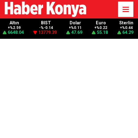
Altın
BIST
Dolar
Euro
Sterlin
+%2.59
-%-0.14
+%0.11
+%0.22
+%0.44
6648.04
13779.39
47.69
55.18
64.29