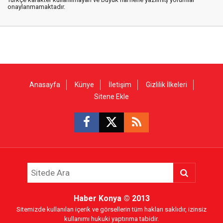
onaylanmamaktadır.
Anasayfa
Künye
İletişim
Gizlilik İlkeleri
Sitene Ekle
Haber Konya
© 2013
Sitemizde kullanılan içerik ve görsellerin tüm hakları saklıdır, izinsiz
kullanımı hukuki yaptırıma tabidir.