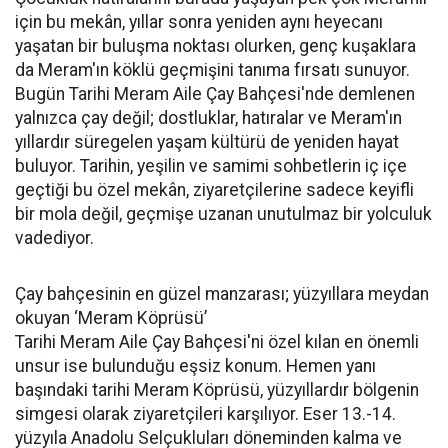
için bu mekân, yıllar sonra yeniden aynı heyecanı
yaşatan bir buluşma noktası olurken, genç kuşaklara
da Meram'ın köklü geçmişini tanıma fırsatı sunuyor.
Bugün Tarihi Meram Aile Çay Bahçesi'nde demlenen
yalnızca çay değil; dostluklar, hatıralar ve Meram'ın
yıllardır süregelen yaşam kültürü de yeniden hayat
buluyor. Tarihin, yeşilin ve samimi sohbetlerin iç içe
geçtiği bu özel mekân, ziyaretçilerine sadece keyifli
bir mola değil, geçmişe uzanan unutulmaz bir yolculuk
vadediyor.
Çay bahçesinin en güzel manzarası; yüzyıllara meydan
okuyan ‘Meram Köprüsü’
Tarihi Meram Aile Çay Bahçesi'ni özel kılan en önemli
unsur ise bulunduğu eşsiz konum. Hemen yanı
başındaki tarihi Meram Köprüsü, yüzyıllardır bölgenin
simgesi olarak ziyaretçileri karşılıyor. Eser 13.-14.
yüzyıla Anadolu Selçukluları döneminden kalma ve