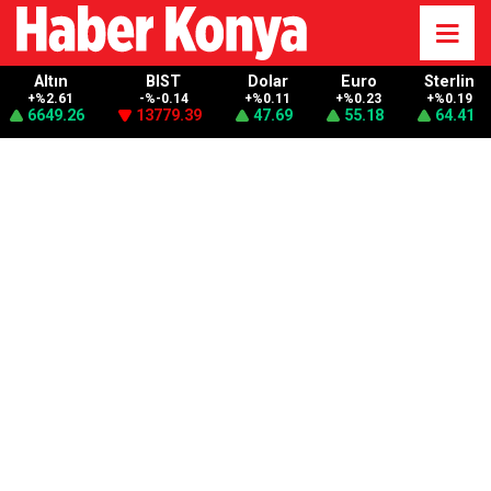
Altın
BIST
Dolar
Euro
Sterlin
+%2.61
-%-0.14
+%0.11
+%0.23
+%0.19
6649.26
13779.39
47.69
55.18
64.41