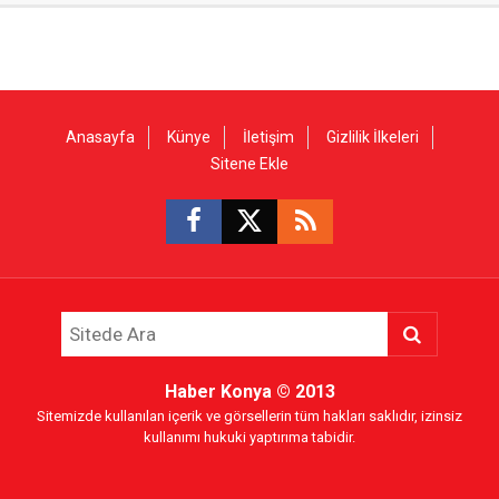
Anasayfa
Künye
İletişim
Gizlilik İlkeleri
Sitene Ekle
Haber Konya
© 2013
Sitemizde kullanılan içerik ve görsellerin tüm hakları saklıdır, izinsiz
kullanımı hukuki yaptırıma tabidir.