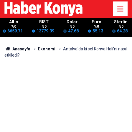
Altın
BIST
Dolar
Euro
Sterlin
%0
%0
%0
%0
%0
6659.71
13779.39
47.68
55.13
64.28
Anasayfa
Ekonomi
Antalya'da ki sel Konya Hali'ni nasıl
etkiledi?