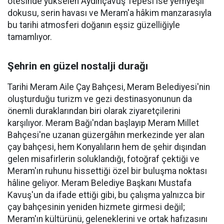
ötesinde yükselen Aydınçavuş Tepesi ise yemyeşil
dokusu, serin havası ve Meram'a hâkim manzarasıyla
bu tarihi atmosferi doğanın eşsiz güzelliğiyle
tamamlıyor.
Şehrin en güzel nostalji durağı
Tarihi Meram Aile Çay Bahçesi, Meram Belediyesi'nin
oluşturduğu turizm ve gezi destinasyonunun da
önemli duraklarından biri olarak ziyaretçilerini
karşılıyor. Meram Bağı'ndan başlayıp Meram Millet
Bahçesi'ne uzanan güzergâhın merkezinde yer alan
çay bahçesi, hem Konyalıların hem de şehir dışından
gelen misafirlerin soluklandığı, fotoğraf çektiği ve
Meram'ın ruhunu hissettiği özel bir buluşma noktası
hâline geliyor. Meram Belediye Başkanı Mustafa
Kavuş'un da ifade ettiği gibi, bu çalışma yalnızca bir
çay bahçesinin yeniden hizmete girmesi değil;
Meram'ın kültürünü, geleneklerini ve ortak hafızasını