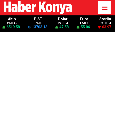
Altın
BIST
Dolar
Euro
Sterlin
+%0.42
%0
+%0.04
+%0.1
-%-0.04
6519.58
13703.13
47.58
55.06
63.97