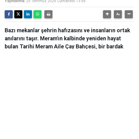
Yayınlanma:
25 Temmuz 2026 Cumartesi 13:56
Bazı mekanlar şehrin hafızasını ve insanların ortak
anılarını taşır. Meram'ın kalbinde yeniden hayat
bulan Tarihi Meram Aile Çay Bahçesi, bir bardak
çayın etrafında kurulan sohbetleri, çocukluk
anılarını ve eski Meram akşamlarını bugüne taşıyor.
Bazı mekanlar; şehrin hafızasını, insanların anılarını ve
yıllara yayılan dostluklarını içinde taşır. Meram'ın
kalbinde yeniden hayat bulan Tarihi Meram Aile Çay
Bahçesi de tam olarak böyle bir yer. Bir bardak çayın
etrafında kurulan sohbetleri, çocukluk anılarını ve eski
Meram akşamlarını bugüne taşıyan çay bahçesi,
geçmiş ile bugünü aynı masada buluşturuyor.
Meram Belediyesi tarafından aslına uygun şekilde