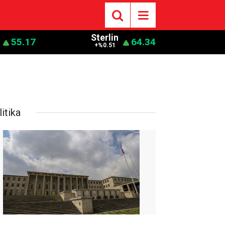
Sterlin
55.17
64.34
+%0.51
itika