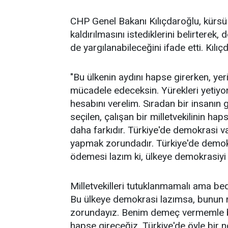
CHP Genel Bakanı Kılıçdaroğlu, kürsü
kaldırılmasını istediklerini belirterek, 
de yargılanabileceğini ifade etti. Kıl
"Bu ülkenin aydını hapse girerken, yer
mücadele edeceksin. Yürekleri yetiyors
hesabını verelim. Sıradan bir insanın 
seçilen, çalışan bir milletvekilinin h
daha farkıdır. Türkiye'de demokrasi 
yapmak zorundadır. Türkiye'de demokr
ödemesi lazım ki, ülkeye demokrasiyi 
Milletvekilleri tutuklanmamalı ama b
Bu ülkeye demokrasi lazımsa, bunun 
zorundayız. Benim demeç vermemle bu
hapse gireceğiz. Türkiye'de öyle bir no