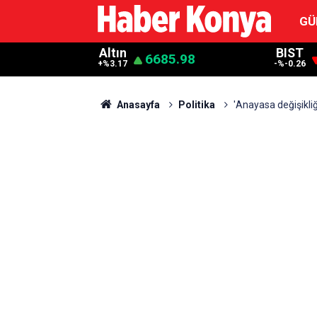
GÜ
Altın
BIST
6685.98
+%3.17
-%-0.26
Anasayfa
Politika
'Anayasa değişikliğ