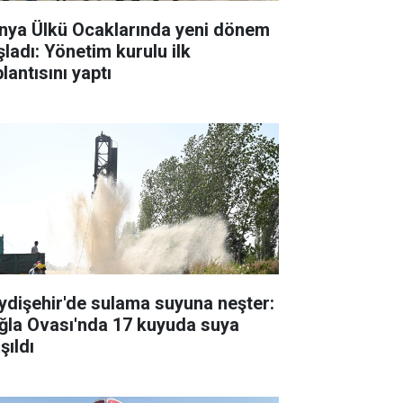
nya Ülkü Ocaklarında yeni dönem
şladı: Yönetim kurulu ilk
lantısını yaptı
ydişehir'de sulama suyuna neşter:
ğla Ovası'nda 17 kuyuda suya
şıldı