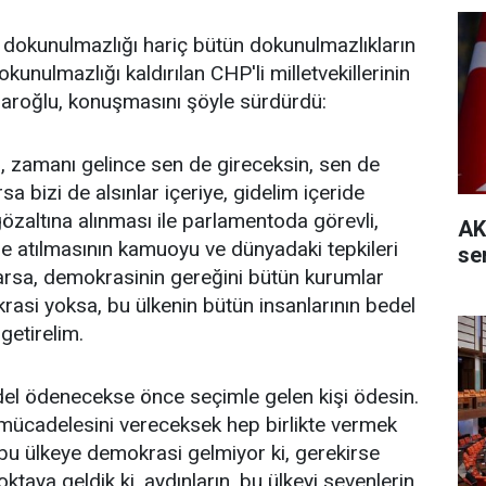
 dokunulmazlığı hariç bütün dokunulmazlıkların
dokunulmazlığı kaldırılan CHP'li milletvekillerinin
ıçdaroğlu, konuşmasını şöyle sürdürdü:
i, zamanı gelince sen de gireceksin, sen de
a bizi de alsınlar içeriye, gidelim içeride
gözaltına alınması ile parlamentoda görevli,
AK
apse atılmasının kamuoyu ve dünyadaki tepkileri
se
varsa, demokrasinin gereğini bütün kurumlar
asi yoksa, bu ülkenin bütün insanlarının bedel
getirelim.
edel ödenecekse önce seçimle gelen kişi ödesin.
mücadelesini vereceksek hep birlikte vermek
 ülkeye demokrasi gelmiyor ki, gerekirse
ktaya geldik ki, aydınların, bu ülkeyi sevenlerin,