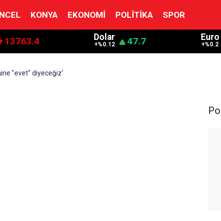
NCEL
KONYA
EKONOMI
POLITIKA
SPOR
Dolar
Euro
13763.4
47.7
+%0.12
+%0.2
ine "evet" diyeceğiz'
Pol