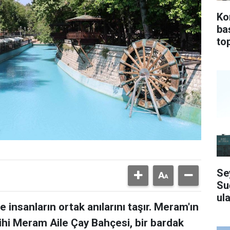
Ko
ba
top
Se
Su
ula
 insanların ortak anılarını taşır. Meram'ın
ihi Meram Aile Çay Bahçesi, bir bardak