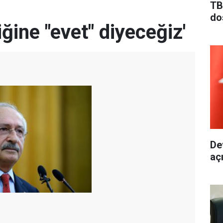
TB
do
ğine "evet" diyeceğiz'
De
aç