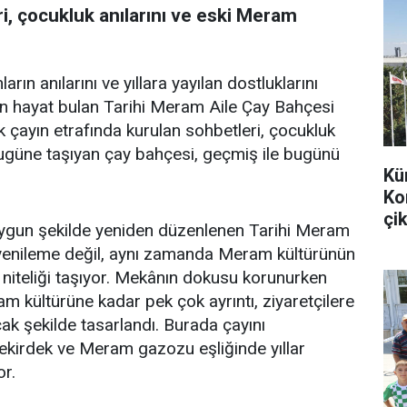
i, çocukluk anılarını ve eski Meram
arın anılarını ve yıllara yayılan dostluklarını
en hayat bulan Tarihi Meram Aile Çay Bahçesi
k çayın etrafında kurulan sohbetleri, çocukluk
bugüne taşıyan çay bahçesi, geçmiş ile bugünü
Kü
Ko
çik
uygun şekilde yeniden düzenlenen Tarihi Meram
r yenileme değil, aynı zamanda Meram kültürünün
 niteliği taşıyor. Mekânın dokusu korunurken
m kültürüne kadar pek çok ayrıntı, ziyaretçilere
k şekilde tasarlandı. Burada çayını
 çekirdek ve Meram gazozu eşliğinde yıllar
or.