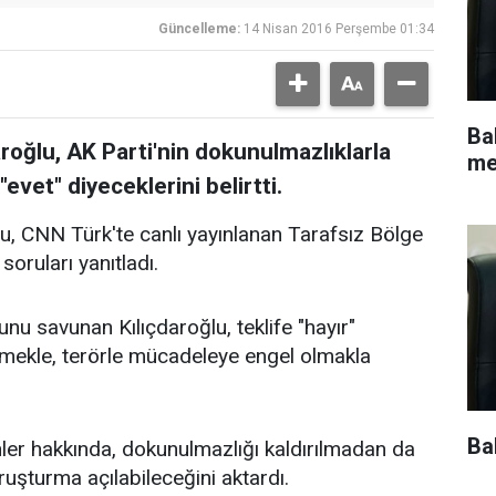
Güncelleme:
14 Nisan 2016 Perşembe 01:34
Ba
oğlu, AK Parti'nin dokunulmazlıklarla
me
 "evet" diyeceklerini belirtti.
, CNN Türk'te canlı yayınlanan Tarafsız Bölge
soruları yanıtladı.
u savunan Kılıçdaroğlu, teklife "hayır"
ekle, terörle mücadeleye engel olmakla
Ba
nler hakkında, dokunulmazlığı kaldırılmadan da
uşturma açılabileceğini aktardı.