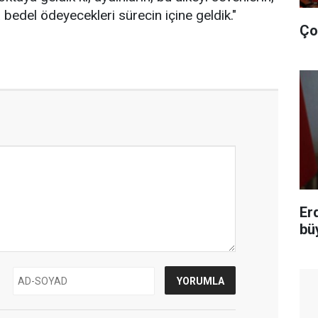
edel ödeyecekleri sürecin içine geldik."
Ço
Er
bü