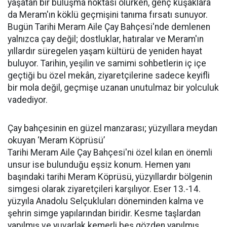
yaşatan bir buluşma noktası olurken, genç kuşaklara
da Meram'ın köklü geçmişini tanıma fırsatı sunuyor.
Bugün Tarihi Meram Aile Çay Bahçesi'nde demlenen
yalnızca çay değil; dostluklar, hatıralar ve Meram'ın
yıllardır süregelen yaşam kültürü de yeniden hayat
buluyor. Tarihin, yeşilin ve samimi sohbetlerin iç içe
geçtiği bu özel mekân, ziyaretçilerine sadece keyifli
bir mola değil, geçmişe uzanan unutulmaz bir yolculuk
vadediyor.
Çay bahçesinin en güzel manzarası; yüzyıllara meydan
okuyan ‘Meram Köprüsü’
Tarihi Meram Aile Çay Bahçesi'ni özel kılan en önemli
unsur ise bulunduğu eşsiz konum. Hemen yanı
başındaki tarihi Meram Köprüsü, yüzyıllardır bölgenin
simgesi olarak ziyaretçileri karşılıyor. Eser 13.-14.
yüzyıla Anadolu Selçukluları döneminden kalma ve
şehrin simge yapılarından biridir. Kesme taşlardan
yapılmış ve yuvarlak kemerli beş gözden yapılmış