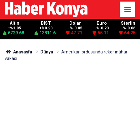
Altın
BIST
Dolar
Euro
Sterlin
+%1.05
+%0.23
-%-0.05
-%-0.23
-%-0.06
6729.68
13811.6
47.71
55.11
64.25
Anasayfa
Dünya
Amerikan ordusunda rekor intihar
vakası