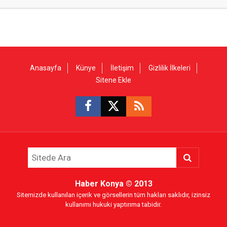
Anasayfa
Künye
İletişim
Gizlilik İlkeleri
Sitene Ekle
Haber Konya
© 2013
Sitemizde kullanılan içerik ve görsellerin tüm hakları saklıdır, izinsiz
kullanımı hukuki yaptırıma tabidir.