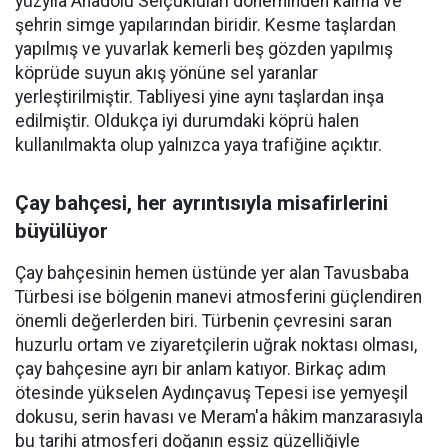
yüzyıla Anadolu Selçukluları döneminden kalma ve
şehrin simge yapılarından biridir. Kesme taşlardan
yapılmış ve yuvarlak kemerli beş gözden yapılmış
köprüde suyun akış yönüne sel yaranlar
yerleştirilmiştir. Tabliyesi yine aynı taşlardan inşa
edilmiştir. Oldukça iyi durumdaki köprü halen
kullanılmakta olup yalnızca yaya trafiğine açıktır.
Çay bahçesi, her ayrıntısıyla misafirlerini
büyülüyor
Çay bahçesinin hemen üstünde yer alan Tavusbaba
Türbesi ise bölgenin manevi atmosferini güçlendiren
önemli değerlerden biri. Türbenin çevresini saran
huzurlu ortam ve ziyaretçilerin uğrak noktası olması,
çay bahçesine ayrı bir anlam katıyor. Birkaç adım
ötesinde yükselen Aydınçavuş Tepesi ise yemyeşil
dokusu, serin havası ve Meram'a hâkim manzarasıyla
bu tarihi atmosferi doğanın eşsiz güzelliğiyle