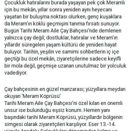
Çocukluk hatıralarını burada yaşayan pek çok Meramlı
için bu mekân, yıllar sonra yeniden aynı heyecanı
yaşatan bir buluşma noktası olurken, genç kuşaklara
da Meram'ın köklü geçmişini tanıma fırsatı sunuyor.
Bugün Tarihi Meram Aile Çay Bahçesi'nde demlenen
yalnızca çay değil; dostluklar, hatıralar ve Meram'ın
yıllardır süregelen yaşam kültürü de yeniden hayat
buluyor. Tarihin, yeşilin ve samimi sohbetlerin iç içe
geçtiği bu özel mekân, ziyaretçilerine sadece keyifli
bir mola değil, geçmişe uzanan unutulmaz bir yolculuk
vadediyor.
Çay bahçesinin en güzel manzarası; yüzyıllara meydan
okuyan ‘Meram Köprüsü’
Tarihi Meram Aile Çay Bahçesi'ni özel kılan en önemli
unsur ise bulunduğu eşsiz konum. Hemen yanı
başındaki tarihi Meram Köprüsü, yüzyıllardır bölgenin
simgesi olarak ziyaretçileri karşılıyor. Eser 13.-14.