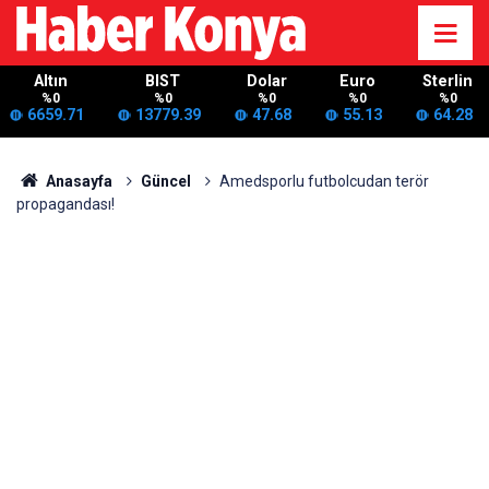
Altın
BIST
Dolar
Euro
Sterlin
%0
%0
%0
%0
%0
6659.71
13779.39
47.68
55.13
64.28
Anasayfa
Güncel
Amedsporlu futbolcudan terör
propagandası!