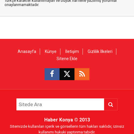
Türkçe karakter kullanılmayan ve büyük harflerle yazılmış yorumlar
onaylanmamaktadır.
Anasayfa
Künye
İletişim
Gizlilik İlkeleri
Sitene Ekle
Haber Konya
© 2013
Sitemizde kullanılan içerik ve görsellerin tüm hakları saklıdır, izinsiz
kullanımı hukuki yaptırıma tabidir.