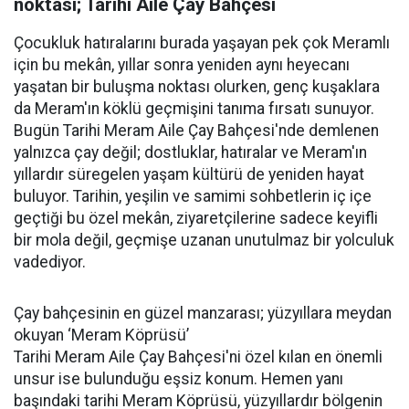
noktası; Tarihi Aile Çay Bahçesi
Çocukluk hatıralarını burada yaşayan pek çok Meramlı
için bu mekân, yıllar sonra yeniden aynı heyecanı
yaşatan bir buluşma noktası olurken, genç kuşaklara
da Meram'ın köklü geçmişini tanıma fırsatı sunuyor.
Bugün Tarihi Meram Aile Çay Bahçesi'nde demlenen
yalnızca çay değil; dostluklar, hatıralar ve Meram'ın
yıllardır süregelen yaşam kültürü de yeniden hayat
buluyor. Tarihin, yeşilin ve samimi sohbetlerin iç içe
geçtiği bu özel mekân, ziyaretçilerine sadece keyifli
bir mola değil, geçmişe uzanan unutulmaz bir yolculuk
vadediyor.
Çay bahçesinin en güzel manzarası; yüzyıllara meydan
okuyan ‘Meram Köprüsü’
Tarihi Meram Aile Çay Bahçesi'ni özel kılan en önemli
unsur ise bulunduğu eşsiz konum. Hemen yanı
başındaki tarihi Meram Köprüsü, yüzyıllardır bölgenin