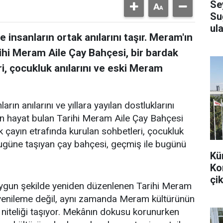
Se
Su
ula
 insanların ortak anılarını taşır. Meram'ın
ihi Meram Aile Çay Bahçesi, bir bardak
i, çocukluk anılarını ve eski Meram
arın anılarını ve yıllara yayılan dostluklarını
en hayat bulan Tarihi Meram Aile Çay Bahçesi
k çayın etrafında kurulan sohbetleri, çocukluk
bugüne taşıyan çay bahçesi, geçmiş ile bugünü
Kü
Ko
çik
uygun şekilde yeniden düzenlenen Tarihi Meram
r yenileme değil, aynı zamanda Meram kültürünün
 niteliği taşıyor. Mekânın dokusu korunurken