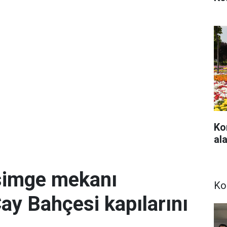
Ko
ala
simge mekanı
Ko
Çay Bahçesi kapılarını