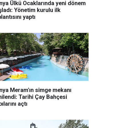
nya Ülkü Ocaklarında yeni dönem
şladı: Yönetim kurulu ilk
lantısını yaptı
nya Meram'ın simge mekanı
nilendi: Tarihi Çay Bahçesi
ılarını açtı