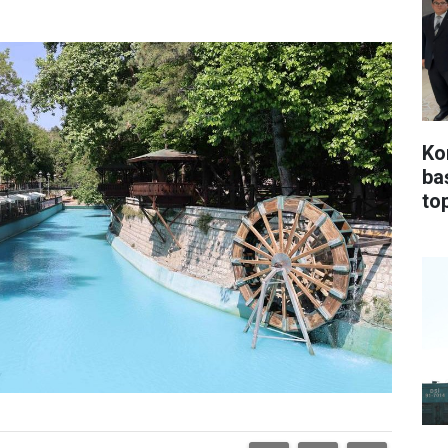
Ko
ba
top