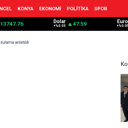
NCEL
KONYA
EKONOMI
POLITIKA
SPOR
Dolar
Eur
13747.76
47.59
+%0.03
+%0.0
 sulama anlatıldı
Ko