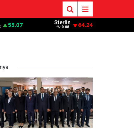
o
Sterlin
55.07
64.24
5
-%-0.08
nya