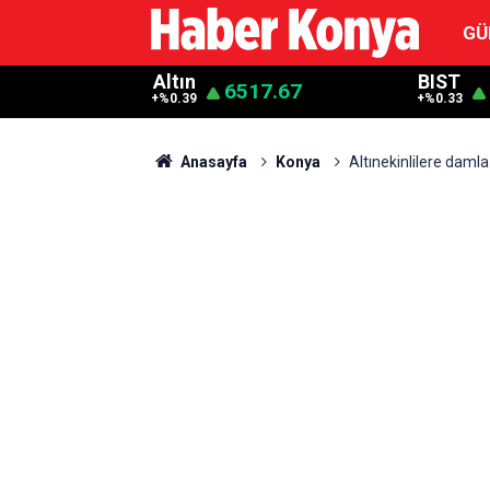
GÜ
Altın
BIST
6517.67
+%0.39
+%0.33
Anasayfa
Konya
Altınekinlilere damla