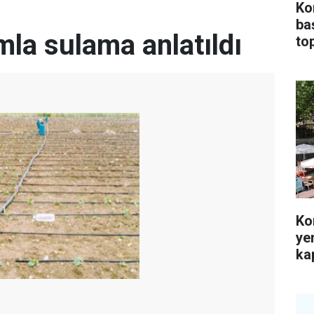
Ko
ba
amla sulama anlatıldı
top
Ko
ye
kap