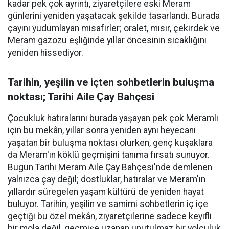
kadar pek çok ayrıntı, ziyaretçilere eski Meram
günlerini yeniden yaşatacak şekilde tasarlandı. Burada
çayını yudumlayan misafirler; oralet, mısır, çekirdek ve
Meram gazozu eşliğinde yıllar öncesinin sıcaklığını
yeniden hissediyor.
Tarihin, yeşilin ve içten sohbetlerin buluşma
noktası; Tarihi Aile Çay Bahçesi
Çocukluk hatıralarını burada yaşayan pek çok Meramlı
için bu mekân, yıllar sonra yeniden aynı heyecanı
yaşatan bir buluşma noktası olurken, genç kuşaklara
da Meram'ın köklü geçmişini tanıma fırsatı sunuyor.
Bugün Tarihi Meram Aile Çay Bahçesi'nde demlenen
yalnızca çay değil; dostluklar, hatıralar ve Meram'ın
yıllardır süregelen yaşam kültürü de yeniden hayat
buluyor. Tarihin, yeşilin ve samimi sohbetlerin iç içe
geçtiği bu özel mekân, ziyaretçilerine sadece keyifli
bir mola değil, geçmişe uzanan unutulmaz bir yolculuk