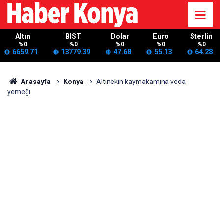
Altın
BIST
Dolar
Euro
Sterlin
%0
%0
%0
%0
%0
6659.71
13779.39
47.68
55.13
64.28
Anasayfa
Konya
Altınekin kaymakamına veda
yemeği